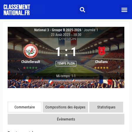
National 3 - Groupe B 2025-2026
|
Journée 1
23 Août 2025
-
18:30
1
:
1
Châtellerault
Challans
TEMPS PLEIN
Mi-temps: 1-1
Commentaire
Compositions des équipes
Statistiques
Événements