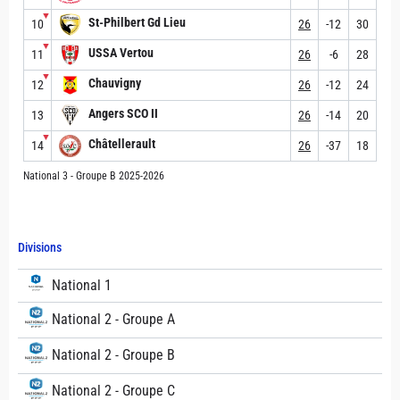
▼
St-Philbert Gd Lieu
10
26
-12
30
▼
USSA Vertou
11
26
-6
28
▼
Chauvigny
12
26
-12
24
Angers SCO II
13
26
-14
20
▼
Châtellerault
14
26
-37
18
National 3 - Groupe B 2025-2026
Divisions
National 1
National 2 - Groupe A
National 2 - Groupe B
National 2 - Groupe C