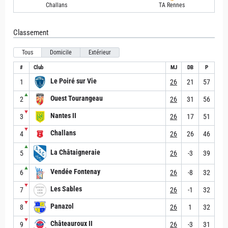
Challans
TA Rennes
Classement
Tous
Domicile
Extérieur
#
Club
MJ
DB
P
Le Poiré sur Vie
1
26
21
57
▲
Ouest Tourangeau
2
26
31
56
▼
Nantes II
3
26
17
51
▼
Challans
4
26
26
46
▲
La Châtaigneraie
5
26
-3
39
▲
Vendée Fontenay
6
26
-8
32
▼
Les Sables
7
26
-1
32
▼
Panazol
8
26
1
32
▼
Châteauroux II
9
26
-3
31