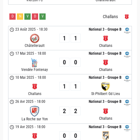
Vierzon FC
Châtellerault
D
N
V
D
V
Challans
23 Août 2025
-
18:30
National 3 - Groupe B
1
1
Châtellerault
Challans
17 Mai 2025
-
18:00
National 3 - Groupe B
0
0
Vendée Fontenay
Challans
10 Mai 2025
-
18:00
National 3 - Groupe B
1
1
Challans
St-Philbert Gd Lieu
26 Avr 2025
-
18:00
National 3 - Groupe B
2
2
Challans
La Roche sur Yon
19 Avr 2025
-
18:00
National 3 - Groupe B
0
0