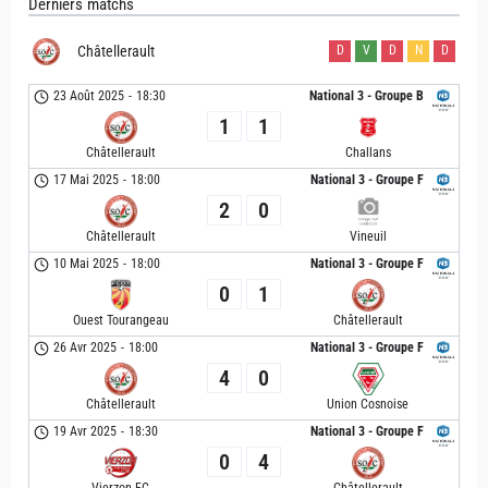
Derniers matchs
Châtellerault
D
V
D
N
D
23 Août 2025
-
18:30
National 3 - Groupe B
1
1
Châtellerault
Challans
17 Mai 2025
-
18:00
National 3 - Groupe F
2
0
Châtellerault
Vineuil
10 Mai 2025
-
18:00
National 3 - Groupe F
0
1
Ouest Tourangeau
Châtellerault
26 Avr 2025
-
18:00
National 3 - Groupe F
4
0
Châtellerault
Union Cosnoise
19 Avr 2025
-
18:30
National 3 - Groupe F
0
4