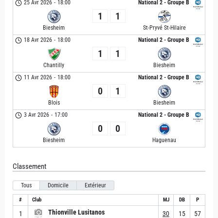
25 Avr 2026
-
18:00
National 2 - Groupe B
1
1
Biesheim
St-Pryvé St-Hilaire
18 Avr 2026
-
18:00
National 2 - Groupe B
1
1
Chantilly
Biesheim
11 Avr 2026
-
18:00
National 2 - Groupe B
0
1
Blois
Biesheim
3 Avr 2026
-
17:00
National 2 - Groupe B
0
0
Biesheim
Haguenau
Classement
Tous
Domicile
Extérieur
#
Club
MJ
DB
P
Thionville Lusitanos
1
30
15
57