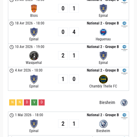
0
1
Blois
Epinal
18 Avr 2026
-
18:00
National 2 - Groupe B
0
4
Epinal
Haguenau
10 Avr 2026
-
19:00
National 2 - Groupe B
2
1
Wasquehal
Epinal
4 Avr 2026
-
18:00
National 2 - Groupe B
1
0
Epinal
Chambly Thelle FC
N
N
D
V
D
Biesheim
1 Mai 2026
-
18:00
National 2 - Groupe B
2
1
Epinal
Biesheim