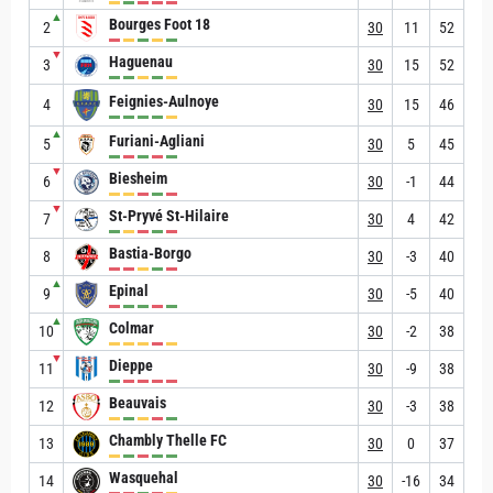
▲
Bourges Foot 18
2
30
11
52
▼
Haguenau
3
30
15
52
Feignies-Aulnoye
4
30
15
46
▲
Furiani-Agliani
5
30
5
45
▼
Biesheim
6
30
-1
44
▼
St-Pryvé St-Hilaire
7
30
4
42
Bastia-Borgo
8
30
-3
40
▲
Epinal
9
30
-5
40
▲
Colmar
10
30
-2
38
▼
Dieppe
11
30
-9
38
Beauvais
12
30
-3
38
Chambly Thelle FC
13
30
0
37
Wasquehal
14
30
-16
34