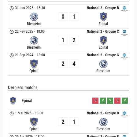
31 Jan 2026
-
16:30
National 2 - Groupe B
0
1
Biesheim
Epinal
22 Fév 2025
-
18:00
National 2 - Groupe C
1
2
Biesheim
Epinal
21 Sep 2024
-
18:00
National 2 - Groupe C
2
4
Epinal
Biesheim
Derniers matchs
Epinal
D
V
V
D
V
1 Mai 2026
-
18:00
National 2 - Groupe B
2
1
Epinal
Biesheim
25 Avr 2026
-
18:00
National 2 - Groupe B