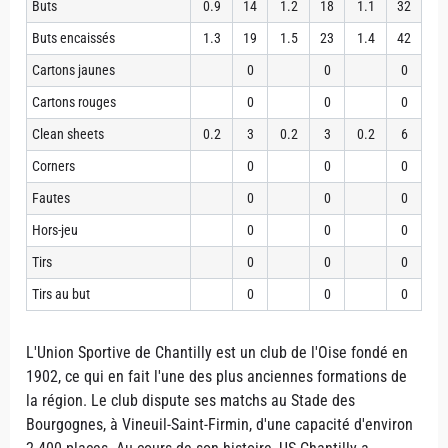
Buts
0.9
14
1.2
18
1.1
32
Buts encaissés
1.3
19
1.5
23
1.4
42
Cartons jaunes
0
0
0
Cartons rouges
0
0
0
Clean sheets
0.2
3
0.2
3
0.2
6
Corners
0
0
0
Fautes
0
0
0
Hors-jeu
0
0
0
Tirs
0
0
0
Tirs au but
0
0
0
L'Union Sportive de Chantilly est un club de l'Oise fondé en
1902, ce qui en fait l'une des plus anciennes formations de
la région. Le club dispute ses matchs au Stade des
Bourgognes, à Vineuil-Saint-Firmin, d'une capacité d'environ