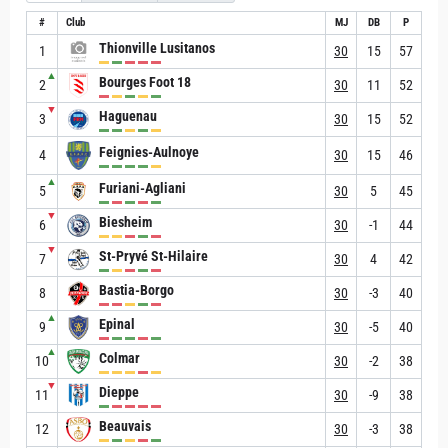
#
Club
MJ
DB
P
Thionville Lusitanos
1
30
15
57
▲
Bourges Foot 18
2
30
11
52
▼
Haguenau
3
30
15
52
Feignies-Aulnoye
4
30
15
46
▲
Furiani-Agliani
5
30
5
45
▼
Biesheim
6
30
-1
44
▼
St-Pryvé St-Hilaire
7
30
4
42
Bastia-Borgo
8
30
-3
40
▲
Epinal
9
30
-5
40
▲
Colmar
10
30
-2
38
▼
Dieppe
11
30
-9
38
Beauvais
12
30
-3
38