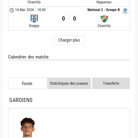
Chantilly
Haguenau
14 Mar 2026
-
18:00
National 2 - Groupe B
0
0
Dieppe
Chantilly
Charger plus
Calendrier des matchs
Équipe
Statistiques des joueurs
Transferts
GARDIENS