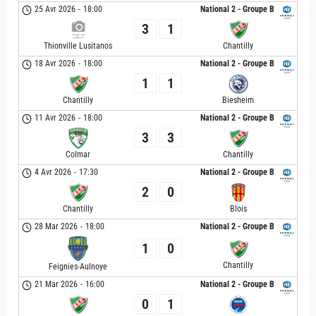
25 Avr 2026
-
18:00
National 2 - Groupe B
3
1
Thionville Lusitanos
Chantilly
18 Avr 2026
-
18:00
National 2 - Groupe B
1
1
Chantilly
Biesheim
11 Avr 2026
-
18:00
National 2 - Groupe B
3
3
Colmar
Chantilly
4 Avr 2026
-
17:30
National 2 - Groupe B
2
0
Chantilly
Blois
28 Mar 2026
-
18:00
National 2 - Groupe B
1
0
Chantilly
Feignies-Aulnoye
21 Mar 2026
-
16:00
National 2 - Groupe B
0
1