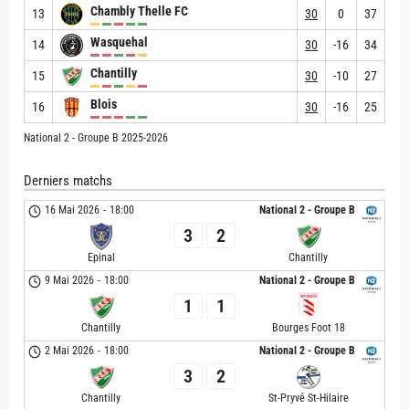
Chambly Thelle FC
13
30
0
37
Wasquehal
14
30
-16
34
Chantilly
15
30
-10
27
Blois
16
30
-16
25
National 2 - Groupe B 2025-2026
Derniers matchs
16 Mai 2026
-
18:00
National 2 - Groupe B
3
2
Epinal
Chantilly
9 Mai 2026
-
18:00
National 2 - Groupe B
1
1
Chantilly
Bourges Foot 18
2 Mai 2026
-
18:00
National 2 - Groupe B
3
2
Chantilly
St-Pryvé St-Hilaire