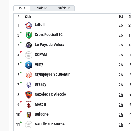
Tous
Domicile
Extérieur
#
Club
MJ
D
Lille II
1
26
2
▲
Croix Football IC
2
26
1
▲
Le Pays du Valois
3
26
1
▼
OCPAM
4
26
▲
Vimy
5
26
▲
Olympique St Quentin
6
26
▲
Drancy
7
26
Gazelec FC Ajaccio
8
26
-
▼
Metz II
9
26
-
▼
Balagne
10
26
-
▲
Neuilly sur Marne
11
26
-