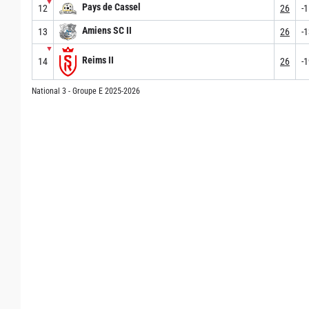
▼
Pays de Cassel
12
26
-
Amiens SC II
13
26
-
▼
Reims II
14
26
-
National 3 - Groupe E 2025-2026