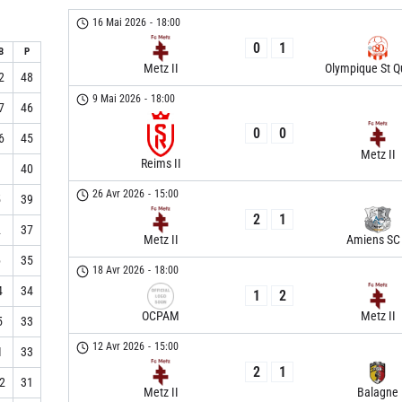
16 Mai 2026
-
18:00
0
1
B
P
Metz II
Olympique St Q
2
48
9 Mai 2026
-
18:00
7
46
0
0
6
45
Metz II
Reims II
1
40
26 Avr 2026
-
15:00
5
39
2
1
2
37
Metz II
Amiens SC 
6
35
18 Avr 2026
-
18:00
4
34
1
2
OCPAM
Metz II
5
33
12 Avr 2026
-
15:00
1
33
2
1
12
31
Metz II
Balagne