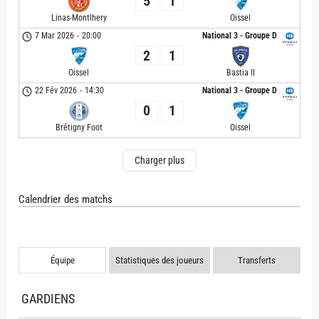
5
1
Linas-Montlhery
Oissel
7 Mar 2026
-
20:00
National 3 - Groupe D
2
1
Oissel
Bastia II
22 Fév 2026
-
14:30
National 3 - Groupe D
0
1
Brétigny Foot
Oissel
Charger plus
Calendrier des matchs
Équipe
Statistiques des joueurs
Transferts
GARDIENS