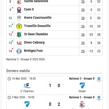
Sainte Geneviève
8
26
-5
32
▲
Caen II
9
26
-5
32
Havre Caucriauville
10
26
0
30
▲
Trouville Deauville
11
26
-10
29
▼
St Ouen l'Aumône
12
26
-23
28
▲
Dives-Cabourg
13
26
-9
26
▼
Brétigny Foot
14
26
-15
23
National 3 - Groupe D 2025-2026
Derniers matchs
16 Mai 2026
-
18:00
National 3 - Groupe D
1
0
C' Chartres
Oissel
9 Mai 2026
-
18:00
National 3 - Groupe D
0
2