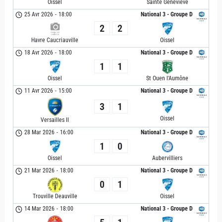
Oissel
Sainte Geneviève
25 Avr 2026
-
18:00
National 3 - Groupe D
2
2
Havre Caucriauville
Oissel
18 Avr 2026
-
18:00
National 3 - Groupe D
1
1
Oissel
St Ouen l'Aumône
11 Avr 2026
-
15:00
National 3 - Groupe D
3
1
Oissel
Versailles II
28 Mar 2026
-
16:00
National 3 - Groupe D
1
0
Oissel
Aubervilliers
21 Mar 2026
-
18:00
National 3 - Groupe D
0
1
Trouville Deauville
Oissel
14 Mar 2026
-
18:00
National 3 - Groupe D