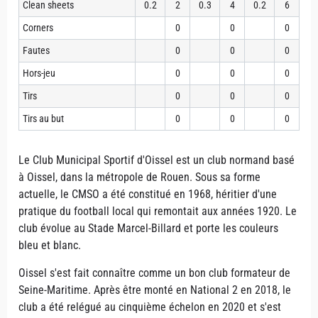
Clean sheets
0.2
2
0.3
4
0.2
6
Corners
0
0
0
Fautes
0
0
0
Hors-jeu
0
0
0
Tirs
0
0
0
Tirs au but
0
0
0
Le Club Municipal Sportif d'Oissel est un club normand basé
à Oissel, dans la métropole de Rouen. Sous sa forme
actuelle, le CMSO a été constitué en 1968, héritier d'une
pratique du football local qui remontait aux années 1920. Le
club évolue au Stade Marcel-Billard et porte les couleurs
bleu et blanc.
Oissel s'est fait connaître comme un bon club formateur de
Seine-Maritime. Après être monté en National 2 en 2018, le
club a été relégué au cinquième échelon en 2020 et s'est