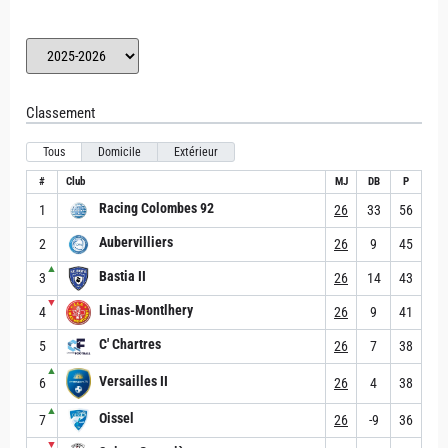
Classement
Tous
Domicile
Extérieur
#
Club
MJ
DB
P
Racing Colombes 92
1
26
33
56
Aubervilliers
2
26
9
45
▲
Bastia II
3
26
14
43
▼
Linas-Montlhery
4
26
9
41
C' Chartres
5
26
7
38
▲
Versailles II
6
26
4
38
▲
Oissel
7
26
-9
36
▼