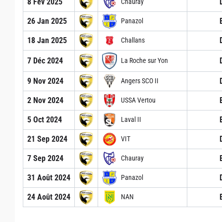
8 Fév 2025
Chauray
26 Jan 2025
Panazol
18 Jan 2025
Challans
7 Déc 2024
La Roche sur Yon
9 Nov 2024
Angers SCO II
2 Nov 2024
USSA Vertou
5 Oct 2024
Laval II
21 Sep 2024
VIT
7 Sep 2024
Chauray
31 Août 2024
Panazol
24 Août 2024
NAN