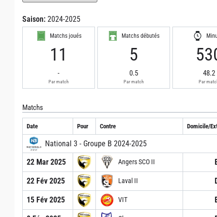
Saison:
2024-2025
Matchs joués
Matchs débutés
Min
11
5
53
-
0.5
48.2
Par match
Par match
Par matc
Matchs
Date
Pour
Contre
Domicile/Ext
National 3 - Groupe B 2024-2025
22 Mar 2025
Angers SCO II
22 Fév 2025
Laval II
15 Fév 2025
VIT