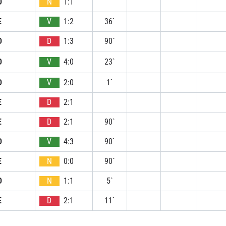
D
N
1:1
E
V
1:2
36`
D
D
1:3
90`
D
V
4:0
23`
D
V
2:0
1`
E
D
2:1
E
D
2:1
90`
D
V
4:3
90`
E
N
0:0
90`
D
N
1:1
5`
E
D
2:1
11`