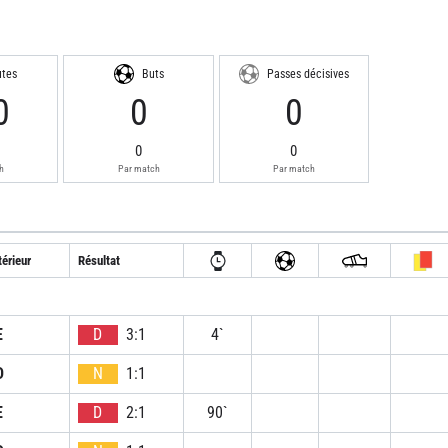
utes
Buts
Passes décisives
0
0
0
0
0
h
Par match
Par match
érieur
Résultat
E
D
3:1
4`
D
N
1:1
E
D
2:1
90`