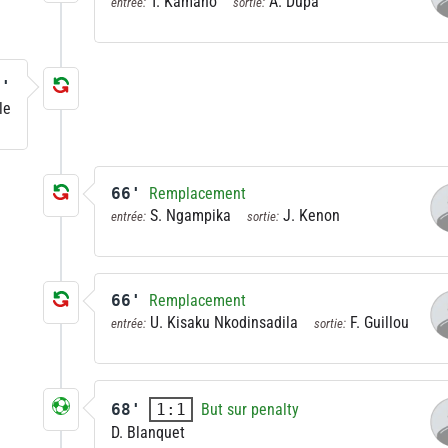
T. Kamano
A. Dupa
entrée:
sortie:
3'
le
66'
Remplacement
S. Ngampika
J. Kenon
entrée:
sortie:
66'
Remplacement
U. Kisaku Nkodinsadila
F. Guillou
entrée:
sortie:
68'
But sur penalty
1:1
D. Blanquet