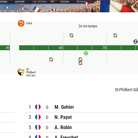
Vitré
2e mi-temps
45'
60'
75'
St-
Philbert
Gd Lieu
St-Philbert G
1
M. Gohier
G
3
N. Payot
D
5
A. Robin
D
4
A. Freuchet
D