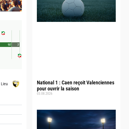
90'
3'
National 1 : Caen reçoit Valenciennes
d Lieu
pour ouvrir la saison
03.08.2026