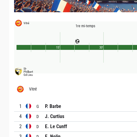
Vitré
1re mi-temps
15'
30'
St-
Philbert
Gd Lieu
Vitré
1
P. Barbe
G
4
J. Curtius
D
2
E. Le Cunff
D
3
E. Nolin
D