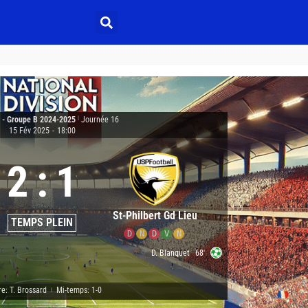
3 - Groupe B 2024-2025
|
Journée 16
15 Fév 2025
-
18:00
2
:
1
St-Philbert Gd Lieu
TEMPS PLEIN
D
N
D
V
N
D. Blanquet
68'
re: T. Brossard
Mi-temps: 1-0
|