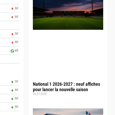
66'
66'
56'
90'
68'
56'
National 1 2026-2027 : neuf affiches
pour lancer la nouvelle saison
66'
26.07.2026
66'
90'