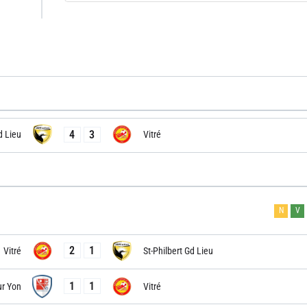
4
3
d Lieu
Vitré
N
V
2
1
Vitré
St-Philbert Gd Lieu
1
1
ur Yon
Vitré