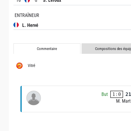
16
S. Leroux
G
ENTRAÎNEUR
L. Hervé
Commentaire
Compositions des équi
Vitré
But
2
1:0
M. Mart