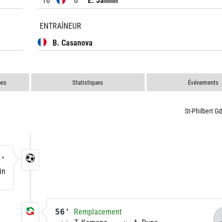
16
E. Jannin
G
ENTRAÎNEUR
B. Casanova
pes
Statistiques
Événements
St-Philbert G
1'
in
56'
Remplacement