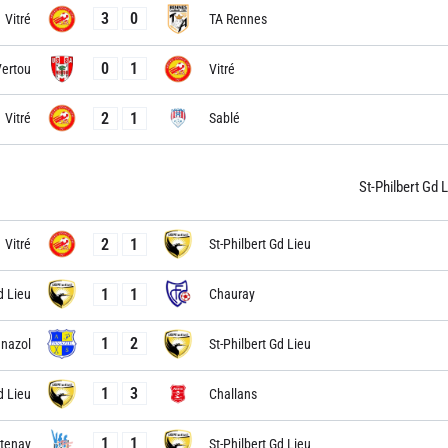
3
0
Vitré
TA Rennes
0
1
ertou
Vitré
2
1
Vitré
Sablé
St-Philbert Gd 
2
1
Vitré
St-Philbert Gd Lieu
1
1
d Lieu
Chauray
1
2
nazol
St-Philbert Gd Lieu
1
3
d Lieu
Challans
1
1
tenay
St-Philbert Gd Lieu