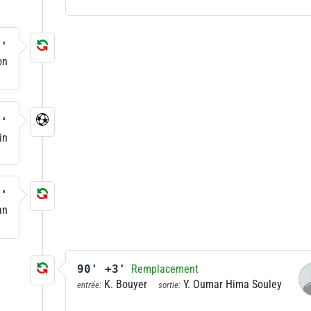
8'
on
5'
in
7'
an
90' +3'
Remplacement
K. Bouyer
Y. Oumar Hima Souley
entrée:
sortie: