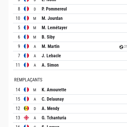
8
P. Pommereul
D
10
M. Jourdan
M
5
M. Lemétayer
M
6
B. Siby
M
9
M. Martin
A
21
7
J. Lebacle
A
11
A. Simon
A
REMPLAÇANTS
14
K. Amourette
M
15
C. Delaunay
A
12
A. Mendy
D
13
G. Tchanturia
A