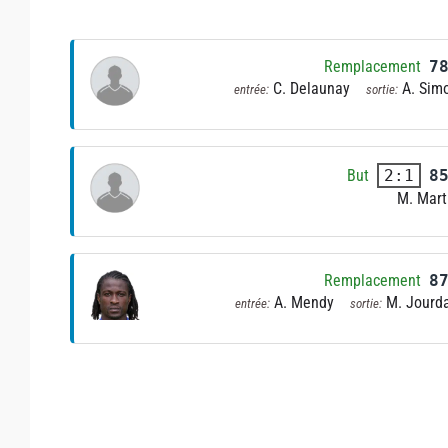
Remplacement
7
C. Delaunay
A. Sim
entrée:
sortie:
But
8
2:1
M. Mart
Remplacement
8
A. Mendy
M. Jourd
entrée:
sortie: