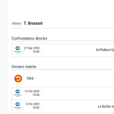
T. Brossard
Arbitre:
Confrontations directes
21 Sep 2024
St-Philbert G
18:00
Derniers matchs
Vitré
15 Fév 2025
18:00
8 Fév 2025
La Roche s
18:00