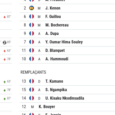
2
J. Kenon
M
6
F. Guillou
M
87'
8
M. Bochereau
M
9
A. Dupa
A
7
Y. Oumar Hima Souley
A
'
85'
11
D. Blanquet
A
63'
10
A. Hammoudi
A
78'
REMPLAÇANTS
13
T. Kamano
D
63'
15
S. Ngampika
A
78'
14
U. Kisaku Nkodinsadila
D
87'
12
K. Bouyer
M