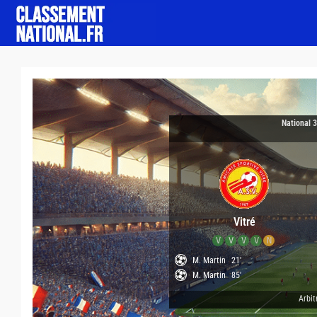
National 
Vitré
V
V
V
V
N
M. Martin
21'
M. Martin
85'
Arbit