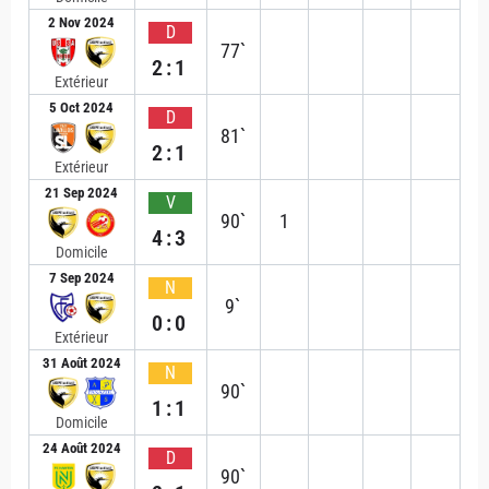
2 Nov 2024
D
77`
2:1
Extérieur
5 Oct 2024
D
81`
2:1
Extérieur
21 Sep 2024
V
90`
1
4:3
Domicile
7 Sep 2024
N
9`
0:0
Extérieur
31 Août 2024
N
90`
1:1
Domicile
24 Août 2024
D
90`