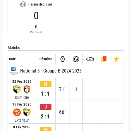
Passes décisives
0
0
Par match
Matchs
Date
Résultat
National 3 - Groupe B 2024-2025
22 Fév 2025
N
71`
1
1:1
Domicile
15 Fév 2025
D
66`
2:1
Extérieur
8 Fév 2025
N