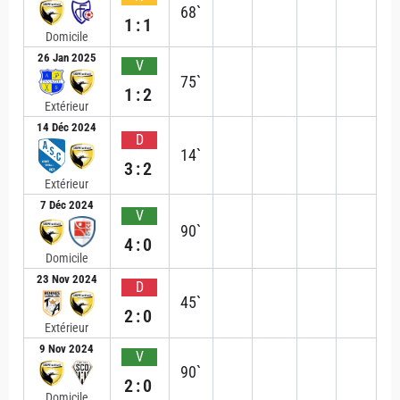
68`
1:1
Domicile
26 Jan 2025
V
75`
1:2
Extérieur
14 Déc 2024
D
14`
3:2
Extérieur
7 Déc 2024
V
90`
4:0
Domicile
23 Nov 2024
D
45`
2:0
Extérieur
9 Nov 2024
V
90`
2:0
Domicile