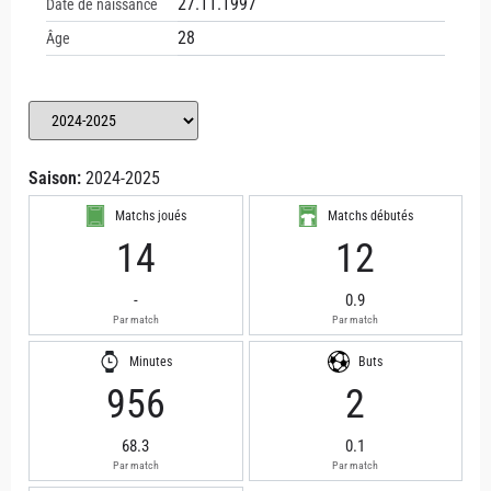
27.11.1997
Date de naissance
28
Âge
Saison:
2024-2025
Matchs joués
Matchs débutés
14
12
-
0.9
Par match
Par match
Minutes
Buts
956
2
68.3
0.1
Par match
Par match