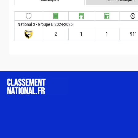
National 3 - Groupe B 2024-2025
2
1
1
91′