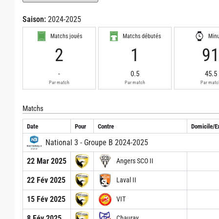
Saison:
2024-2025
Matchs joués
Matchs débutés
Min
2
1
9
-
0.5
45.5
Par match
Par match
Par matc
Matchs
Date
Pour
Contre
Domicile/Ex
National 3 - Groupe B 2024-2025
22 Mar 2025
Angers SCO II
22 Fév 2025
Laval II
15 Fév 2025
VIT
8 Fév 2025
Chauray