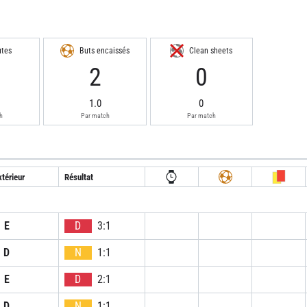
utes
Buts encaissés
Clean sheets
1
2
0
1.0
0
h
Par match
Par match
térieur
Résultat
E
D
3:1
D
N
1:1
E
D
2:1
D
N
1:1