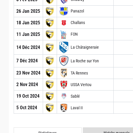
26 Jan 2025
Panazol
18 Jan 2025
Challans
11 Jan 2025
FON
14 Déc 2024
La Châtaigneraie
7 Déc 2024
La Roche sur Yon
23 Nov 2024
TA Rennes
2 Nov 2024
USSA Vertou
19 Oct 2024
Sablé
5 Oct 2024
Laval II
Statistiques
Matchs manqués