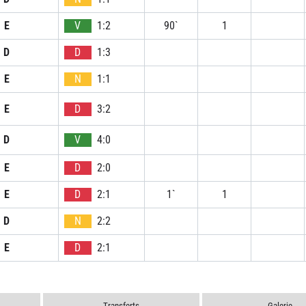
E
V
1:2
90`
1
D
D
1:3
E
N
1:1
E
D
3:2
D
V
4:0
E
D
2:0
E
D
2:1
1`
1
D
N
2:2
E
D
2:1
Transferts
Galerie