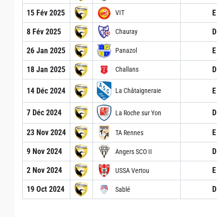
15 Fév 2025
E
VIT
8 Fév 2025
D
Chauray
26 Jan 2025
E
Panazol
18 Jan 2025
D
Challans
14 Déc 2024
E
La Châtaigneraie
7 Déc 2024
D
La Roche sur Yon
23 Nov 2024
E
TA Rennes
9 Nov 2024
D
Angers SCO II
2 Nov 2024
E
USSA Vertou
19 Oct 2024
D
Sablé