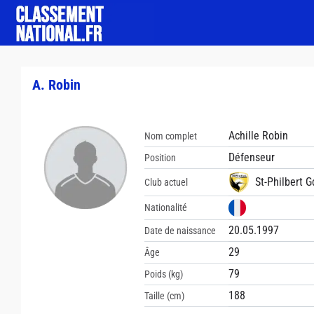
A. Robin
Achille Robin
Nom complet
Défenseur
Position
St-Philbert G
Club actuel
Nationalité
20.05.1997
Date de naissance
29
Âge
79
Poids (kg)
188
Taille (cm)