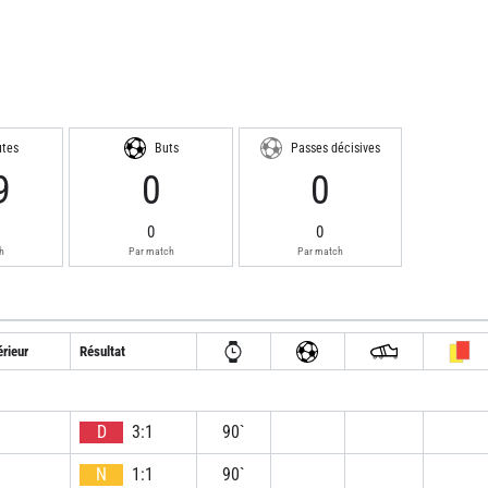
utes
Buts
Passes décisives
9
0
0
0
0
h
Par match
Par match
rieur
Résultat
D
3:1
90`
N
1:1
90`