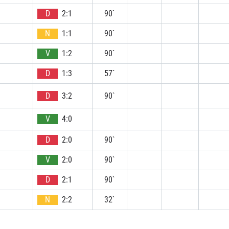
D
2:1
90`
N
1:1
90`
V
1:2
90`
D
1:3
57`
D
3:2
90`
V
4:0
D
2:0
90`
V
2:0
90`
D
2:1
90`
N
2:2
32`