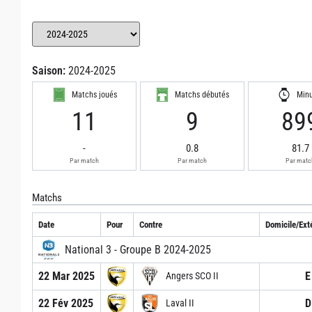
Saison:
2024-2025
Matchs joués
Matchs débutés
Min
11
9
89
-
0.8
81.7
Par match
Par match
Par matc
Matchs
Date
Pour
Contre
Domicile/Exté
National 3 - Groupe B 2024-2025
22 Mar 2025
E
Angers SCO II
22 Fév 2025
D
Laval II