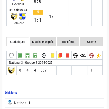
0:0
Extérieur
31 Août 2024
N
17`
1:1
Domicile
Statistiques
Matchs manqués
Transferts
Galerie
National 3 - Groupe B 2024-2025
8
4
4
369′
1
Divisions
National 1