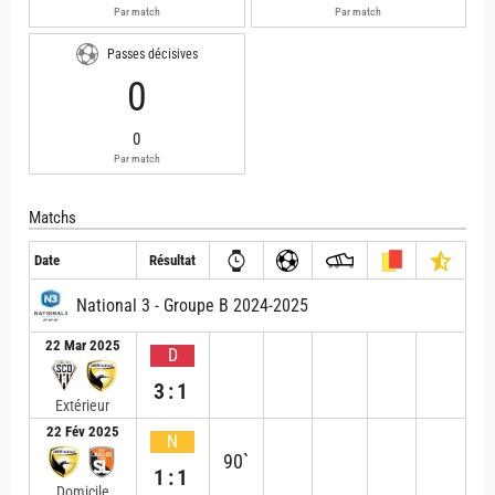
Par match
Par match
Passes décisives
0
0
Par match
Matchs
Date
Résultat
National 3 - Groupe B 2024-2025
22 Mar 2025
D
3:1
Extérieur
22 Fév 2025
N
90`
1:1
Domicile