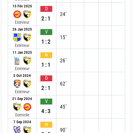
15 Fév 2025
D
24`
2:1
Extérieur
26 Jan 2025
V
15`
1:2
Extérieur
11 Jan 2025
N
26`
1:1
Extérieur
5 Oct 2024
D
62`
2:1
Extérieur
21 Sep 2024
V
45`
4:3
Domicile
7 Sep 2024
N
90`