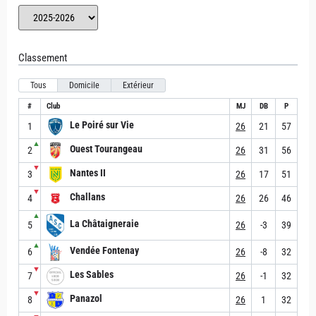
Classement
Tous
Domicile
Extérieur
#
Club
MJ
DB
P
Le Poiré sur Vie
1
26
21
57
▲
Ouest Tourangeau
2
26
31
56
▼
Nantes II
3
26
17
51
▼
Challans
4
26
26
46
▲
La Châtaigneraie
5
26
-3
39
▲
Vendée Fontenay
6
26
-8
32
▼
Les Sables
7
26
-1
32
▼
Panazol
8
26
1
32