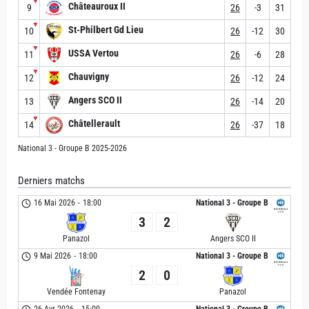
▼
Châteauroux II
9
26
-3
31
▼
St-Philbert Gd Lieu
10
26
-12
30
▼
USSA Vertou
11
26
-6
28
▼
Chauvigny
12
26
-12
24
Angers SCO II
13
26
-14
20
▼
Châtellerault
14
26
-37
18
National 3 - Groupe B 2025-2026
Derniers matchs
16 Mai 2026
-
18:00
National 3 - Groupe B
3
2
Panazol
Angers SCO II
9 Mai 2026
-
18:00
National 3 - Groupe B
2
0
Vendée Fontenay
Panazol
26 Avr 2026
-
15:00
National 3 - Groupe B