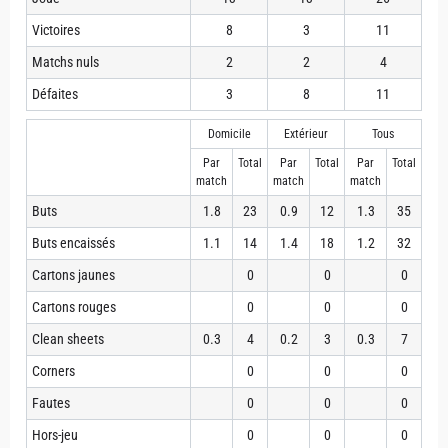
Victoires
8
3
11
Matchs nuls
2
2
4
Défaites
3
8
11
Domicile
Extérieur
Tous
Par
Total
Par
Total
Par
Total
match
match
match
Buts
1.8
23
0.9
12
1.3
35
Buts encaissés
1.1
14
1.4
18
1.2
32
Cartons jaunes
0
0
0
Cartons rouges
0
0
0
Clean sheets
0.3
4
0.2
3
0.3
7
Corners
0
0
0
Fautes
0
0
0
Hors-jeu
0
0
0