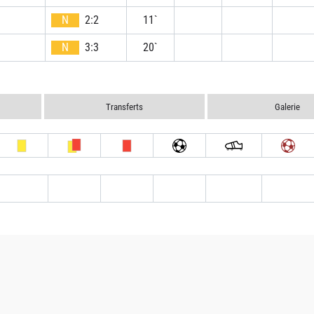
N
2:2
11`
N
3:3
20`
Transferts
Galerie