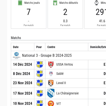
Matchs joués
Matchs débutés
Min
7
2
29
-
0.3
41.6
Par match
Par match
Par matc
Matchs
Date
Pour
Contre
Domicile/Exté
National 3 - Groupe B 2024-2025
14 Déc 2024
E
USSA Vertou
8 Déc 2024
D
Sablé
23 Nov 2024
E
Laval II
17 Nov 2024
D
La Châtaigneraie
10 Nov 2024
D
VIT