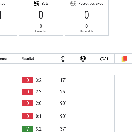
utes
Buts
Passes décisives
1
0
0
0
0
h
Par match
Par match
rieur
Résultat
D
3:2
17`
D
2:3
26`
D
2:0
90`
D
0:1
90`
V
3:2
37`