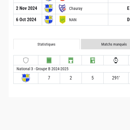
2 Nov 2024
E
Chauray
6 Oct 2024
D
NAN
Statistiques
Matchs manqués
National 3 - Groupe B 2024-2025
7
2
5
291′