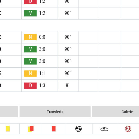
D
D
1:2
90`
E
V
1:2
90`
E
N
0:0
90`
D
V
3:0
90`
D
V
3:0
90`
E
N
1:1
90`
D
D
1:3
8`
Transferts
Galerie