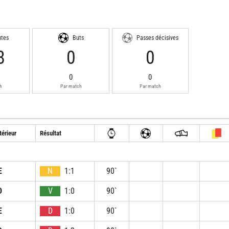
utes
Buts
Passes décisives
8
0
0
0
0
h
Par match
Par match
térieur
Résultat
E
N
1:1
90`
D
V
1:0
90`
E
D
1:0
90`