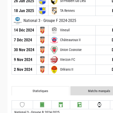
26 Jan 2025
St-Philbert Gd Lieu
18 Jan 2025
TA Rennes
National 3 - Groupe F 2024-2025
14 Déc 2024
Vineuil
7 Déc 2024
Châteauroux II
30 Nov 2024
Union Cosnoise
9 Nov 2024
Vierzon FC
2 Nov 2024
Orléans II
Statistiques
Matchs manqués
National 3 - Groupe B 2024-2025