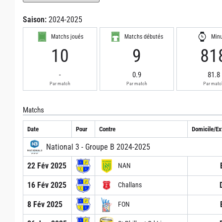
Saison:
2024-2025
Matchs joués
Matchs débutés
Min
10
9
81
-
0.9
81.8
Par match
Par match
Par matc
Matchs
Date
Pour
Contre
Domicile/Ex
National 3 - Groupe B 2024-2025
22 Fév 2025
NAN
16 Fév 2025
Challans
8 Fév 2025
FON