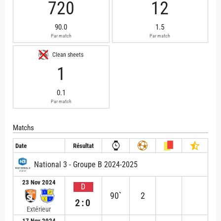
720
12
90.0
1.5
Par match
Par match
Clean sheets
1
0.1
Par match
Matchs
Date
Résultat
National 3 - Groupe B 2024-2025
23 Nov 2024
D
90`
2
2:0
Extérieur
17 Nov 2024