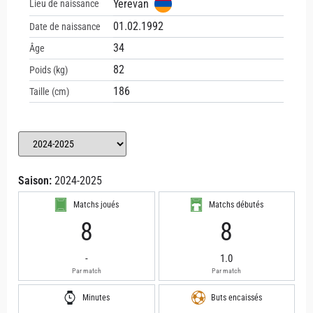
Yerevan
Lieu de naissance
01.02.1992
Date de naissance
34
Âge
82
Poids (kg)
186
Taille (cm)
Saison:
2024-2025
Matchs joués
Matchs débutés
8
8
-
1.0
Par match
Par match
Minutes
Buts encaissés