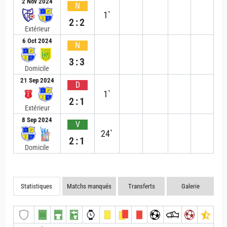
2 Nov 2024
N
1`
2:2
Extérieur
6 Oct 2024
N
3:3
Domicile
21 Sep 2024
D
1`
2:1
Extérieur
8 Sep 2024
V
24`
2:1
Domicile
Statistiques
Matchs manqués
Transferts
Galerie