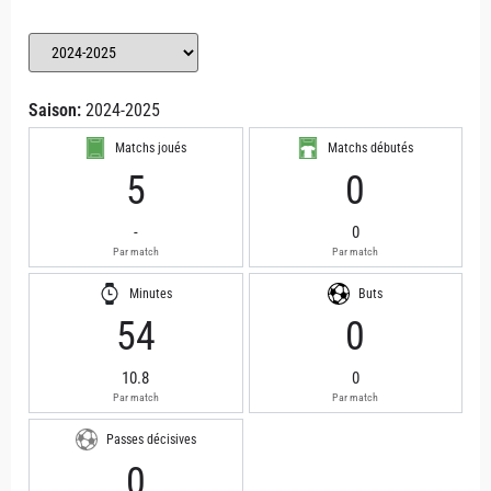
Saison:
2024-2025
Matchs joués
Matchs débutés
5
0
-
0
Par match
Par match
Minutes
Buts
54
0
10.8
0
Par match
Par match
Passes décisives
0