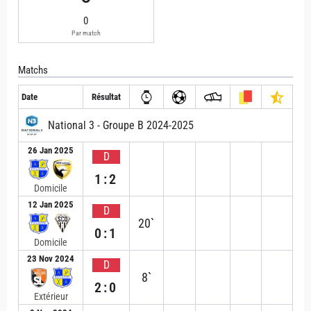
0
Par match
Matchs
Date
Résultat
National 3 - Groupe B 2024-2025
26 Jan 2025
D
1:2
Domicile
12 Jan 2025
D
20`
0:1
Domicile
23 Nov 2024
D
8`
2:0
Extérieur