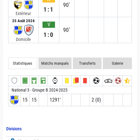
90`
1:1
Extérieur
25 Août 2024
V
90`
1:0
Domicile
Statistiques
Matchs manqués
Transferts
Galerie
National 3 - Groupe B 2024-2025
15
15
1291′
2 (0)
Divisions