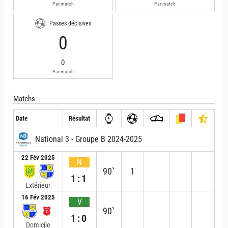
Par match
Par match
Passes décisives
0
0
Par match
Matchs
Date
Résultat
National 3 - Groupe B 2024-2025
22 Fév 2025
N
90`
1
1:1
Extérieur
16 Fév 2025
V
90`
1:0
Domicile