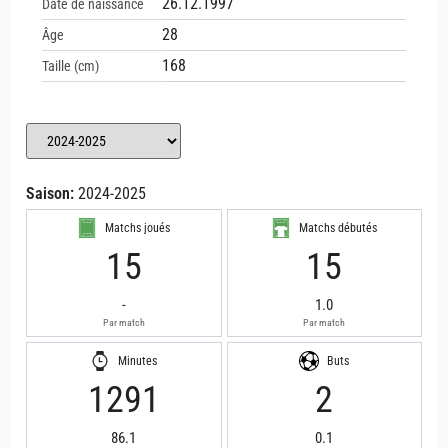
26.12.1997
Date de naissance
28
Âge
168
Taille (cm)
Saison:
2024-2025
Matchs joués
Matchs débutés
15
15
-
1.0
Par match
Par match
Minutes
Buts
1291
2
86.1
0.1