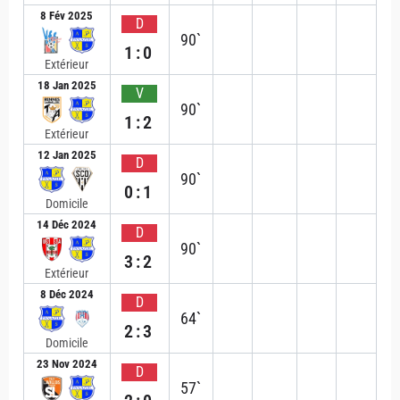
8 Fév 2025
D
90`
1:0
Extérieur
18 Jan 2025
V
90`
1:2
Extérieur
12 Jan 2025
D
90`
0:1
Domicile
14 Déc 2024
D
90`
3:2
Extérieur
8 Déc 2024
D
64`
2:3
Domicile
23 Nov 2024
D
57`