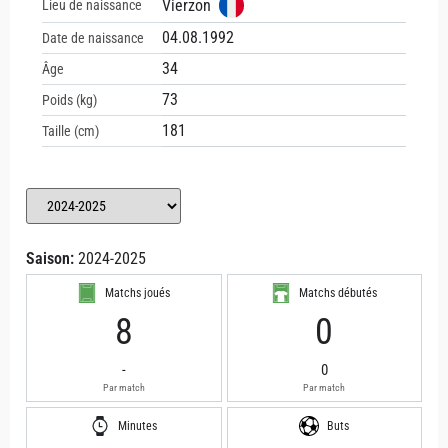
Vierzon
Lieu de naissance
04.08.1992
Date de naissance
34
Âge
73
Poids (kg)
181
Taille (cm)
Saison:
2024-2025
Matchs joués
Matchs débutés
8
0
-
0
Par match
Par match
Minutes
Buts