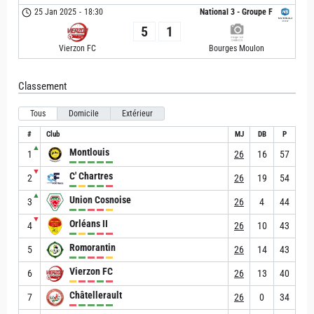
25 Jan 2025
-
18:30
National 3 - Groupe F
5
1
Vierzon FC
Bourges Moulon
Classement
Tous
Domicile
Extérieur
#
Club
MJ
DB
P
▲
Montlouis
1
26
16
57
▼
C' Chartres
2
26
19
54
▲
Union Cosnoise
3
26
4
44
▼
Orléans II
4
26
10
43
Romorantin
5
26
14
43
Vierzon FC
6
26
13
40
Châtellerault
7
26
0
34