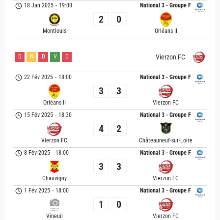
18 Jan 2025
-
19:00
National 3 - Groupe F
2
0
Montlouis
Orléans II
D
N
D
V
D
Vierzon FC
22 Fév 2025
-
18:00
National 3 - Groupe F
3
3
Orléans II
Vierzon FC
15 Fév 2025
-
18:30
National 3 - Groupe F
4
2
Vierzon FC
Châteauneuf-sur-Loire
8 Fév 2025
-
18:00
National 3 - Groupe F
3
3
Chauvigny
Vierzon FC
1 Fév 2025
-
18:00
National 3 - Groupe F
1
0
Vineuil
Vierzon FC