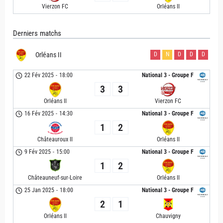
Vierzon FC
Orléans II
Derniers matchs
Orléans II
D
N
D
D
D
22 Fév 2025
-
18:00
National 3 - Groupe F
3
3
Orléans II
Vierzon FC
16 Fév 2025
-
14:30
National 3 - Groupe F
1
2
Châteauroux II
Orléans II
9 Fév 2025
-
15:00
National 3 - Groupe F
1
2
Châteauneuf-sur-Loire
Orléans II
25 Jan 2025
-
18:00
National 3 - Groupe F
2
1
Orléans II
Chauvigny