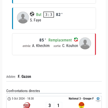
But
82'
3:3
S. Faye
85'
Remplacement
A. Khechim
C. Kouhon
entrée:
sortie:
F. Gazon
Arbitre:
Confrontations directes
5 Oct 2024
-
18:30
National 3 - Groupe F
3
1