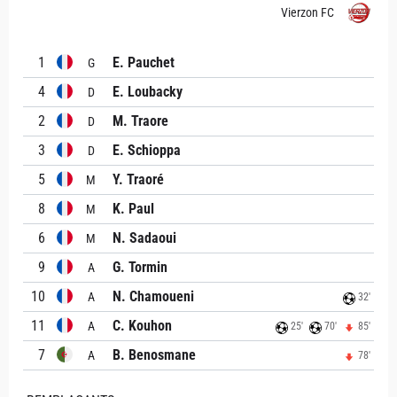
Vierzon FC
1
E. Pauchet
G
4
E. Loubacky
D
2
M. Traore
D
3
E. Schioppa
D
5
Y. Traoré
M
8
K. Paul
M
6
N. Sadaoui
M
9
G. Tormin
A
10
N. Chamoueni
A
32'
11
C. Kouhon
A
25'
70'
85'
7
B. Benosmane
A
78'