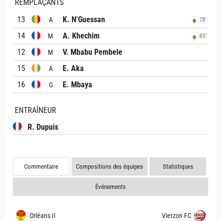
REMPLAÇANTS
13
K. N'Guessan
A
78'
14
A. Khechim
M
85'
12
V. Mbabu Pembele
M
15
E. Aka
A
16
E. Mbaya
G
ENTRAÎNEUR
R. Dupuis
Commentaire
Compositions des équipes
Statistiques
Événements
Orléans II
Vierzon FC