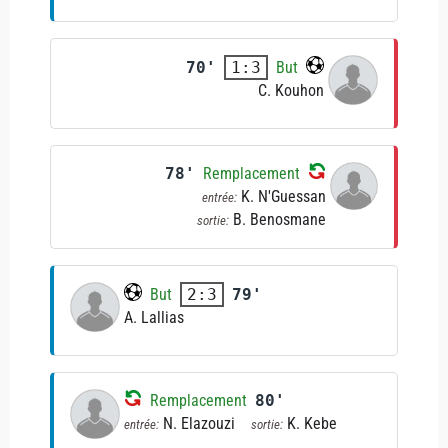
70'
But
1:3
C. Kouhon
78'
Remplacement
K. N'Guessan
entrée:
B. Benosmane
sortie:
But
79'
2:3
A. Lallias
Remplacement
80'
N. Elazouzi
K. Kebe
entrée:
sortie: