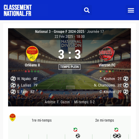
National 3 - Groupe F 2024-2025
|
Journée 17
22 Fév 2025
-
18:00
3
:
3
Orléans II
Vierzon FC
TEMPS PLEIN
W. Ngako
48'
C. Kouhon
25'
A. Lallias
79'
N. Chamoueni
32'
S. Faye
82'
C. Kouhon
70'
Arbitre: F. Gazon
Mi-temps: 0-2
|
1re mi-temps
2e mi-temps