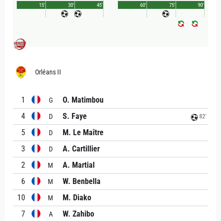
15'
30'
45'
60'
75'
90'
Orléans II
1
O. Matimbou
G
4
S. Faye
D
82'
5
M. Le Maître
D
3
A. Cartillier
D
2
A. Martial
M
6
W. Benbella
M
10
M. Diako
M
7
W. Zahibo
A