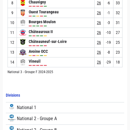
Chauvigny
8
26
-6
33
Ouest Tourangeau
9
26
-1
32
Bourges Moulon
10
26
-3
31
Châteauroux II
11
26
-10
27
Châteauneuf-sur-Loire
12
26
-19
25
Avoine OCC
13
26
-8
23
Vineuil
14
26
-29
18
National 3 - Groupe F 2024-2025
Divisions
National 1
National 2 - Groupe A