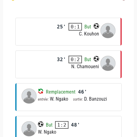
25'
But
0:1
C. Kouhon
32'
But
0:2
N. Chamoueni
Remplacement
46'
W. Ngako
D. Banzouzi
entrée:
sortie:
But
48'
1:2
W. Ngako