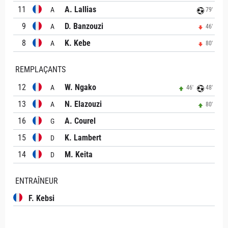
11
A. Lallias
A
79'
9
D. Banzouzi
A
46'
8
K. Kebe
A
80'
REMPLAÇANTS
12
W. Ngako
A
46'
48'
13
N. Elazouzi
A
80'
16
A. Courel
G
15
K. Lambert
D
14
M. Keita
D
ENTRAÎNEUR
F. Kebsi