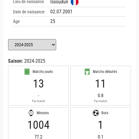
Issoudun
Lieu de naissance
02.07.2001
Date de naissance
25
Âge
Saison:
2024-2025
Matchs joués
Matchs débutés
13
11
-
0.8
Par match
Par match
Minutes
Buts
1004
1
77.2
0.1