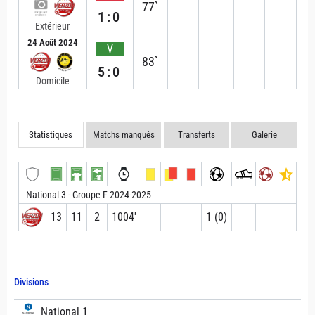
77`
1:0
Extérieur
24 Août 2024
V
83`
5:0
Domicile
Statistiques
Matchs manqués
Transferts
Galerie
National 3 - Groupe F 2024-2025
13
11
2
1004′
1 (0)
Divisions
National 1