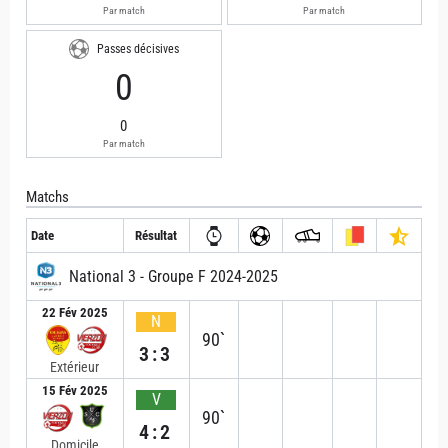
Par match
Par match
Passes décisives
0
0
Par match
Matchs
Date
Résultat
National 3 - Groupe F 2024-2025
22 Fév 2025
N
90`
3:3
Extérieur
15 Fév 2025
V
90`
4:2
Domicile