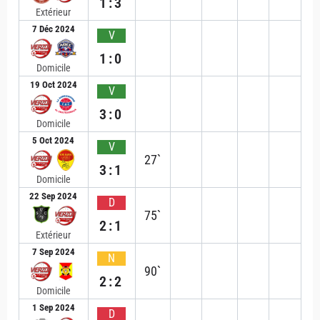
1:3
Extérieur
7 Déc 2024
V
1:0
Domicile
19 Oct 2024
V
3:0
Domicile
5 Oct 2024
V
27`
3:1
Domicile
22 Sep 2024
D
75`
2:1
Extérieur
7 Sep 2024
N
90`
2:2
Domicile
1 Sep 2024
D