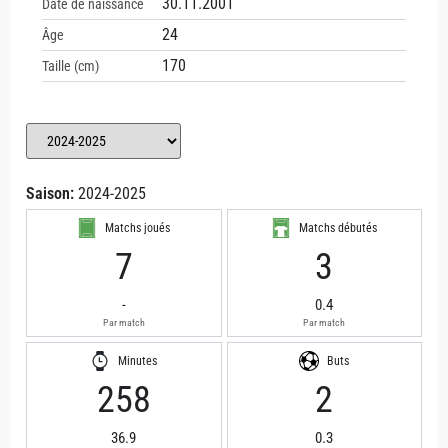
30.11.2001
Date de naissance
24
Âge
170
Taille (cm)
Saison:
2024-2025
Matchs joués
Matchs débutés
7
3
-
0.4
Par match
Par match
Minutes
Buts
258
2
36.9
0.3