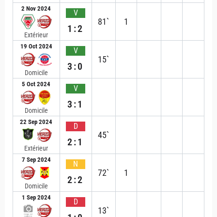
2 Nov 2024
V
81`
1
1:2
Extérieur
19 Oct 2024
V
15`
3:0
Domicile
5 Oct 2024
V
3:1
Domicile
22 Sep 2024
D
45`
2:1
Extérieur
7 Sep 2024
N
72`
1
2:2
Domicile
1 Sep 2024
D
13`