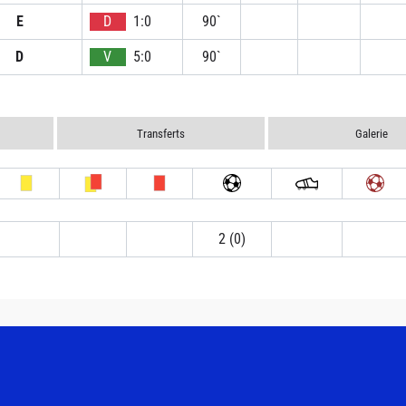
E
D
1:0
90`
D
V
5:0
90`
Transferts
Galerie
2 (0)