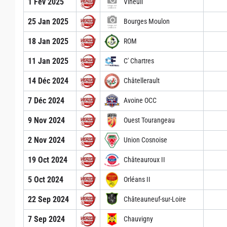
1 Fév 2025
Vineuil
25 Jan 2025
Bourges Moulon
18 Jan 2025
ROM
11 Jan 2025
C' Chartres
14 Déc 2024
Châtellerault
7 Déc 2024
Avoine OCC
9 Nov 2024
Ouest Tourangeau
2 Nov 2024
Union Cosnoise
19 Oct 2024
Châteauroux II
5 Oct 2024
Orléans II
22 Sep 2024
Châteauneuf-sur-Loire
7 Sep 2024
Chauvigny