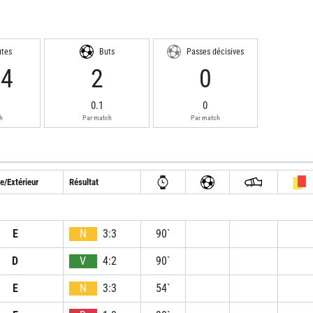
utes
Buts
Passes décisives
94
2
0
0.1
0
h
Par match
Par match
e/Extérieur
Résultat
E
N
3:3
90`
D
V
4:2
90`
E
N
3:3
54`