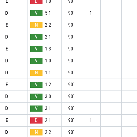
E
D
1:0
90`
D
V
5:1
90`
1
E
N
2:2
90`
D
V
2:1
90`
E
V
1:3
90`
D
V
1:0
90`
D
N
1:1
90`
E
V
1:2
90`
D
V
3:0
90`
D
V
3:1
90`
E
D
2:1
90`
1
D
N
2:2
90`