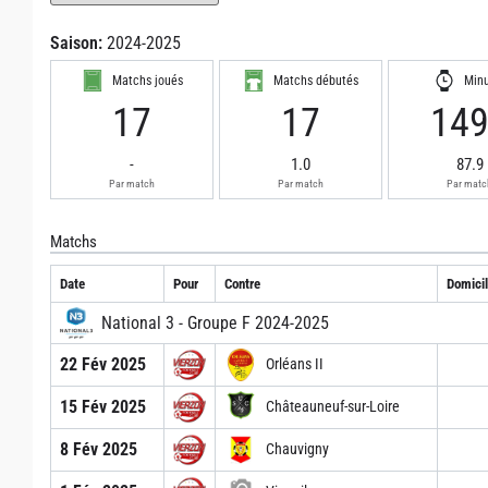
Saison:
2024-2025
Matchs joués
Matchs débutés
Min
17
17
14
-
1.0
87.9
Par match
Par match
Par matc
Matchs
Date
Pour
Contre
Domicil
National 3 - Groupe F 2024-2025
22 Fév 2025
Orléans II
15 Fév 2025
Châteauneuf-sur-Loire
8 Fév 2025
Chauvigny