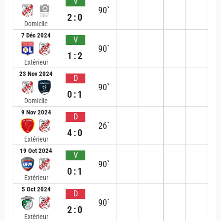
V
90`
2:0
Domicile
7 Déc 2024
V
90`
1:2
Extérieur
23 Nov 2024
D
90`
0:1
Domicile
9 Nov 2024
D
26`
4:0
Extérieur
19 Oct 2024
V
90`
0:1
Extérieur
5 Oct 2024
D
90`
2:0
Extérieur