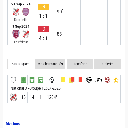
21 Sep 2024
N
90`
1:1
Domicile
8 Sep 2024
D
83`
4:1
Extérieur
Statistiques
Matchs manqués
Transferts
Galerie
National 3 - Groupe I 2024-2025
15
14
1
1204′
Divisions