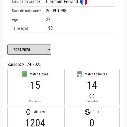
Clermont-Ferrand
Lieu de naissance
26.09.1998
Date de naissance
27
Âge
190
Taille (cm)
Saison:
2024-2025
Matchs joués
Matchs débutés
15
14
-
0.9
Par match
Par match
Minutes
Buts
1204
0