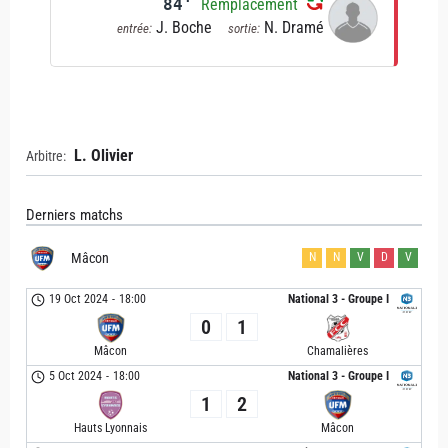
84'
Remplacement
J. Boche
N. Dramé
entrée:
sortie:
L. Olivier
Arbitre:
Derniers matchs
Mâcon
N
N
V
D
V
19 Oct 2024
-
18:00
National 3 - Groupe I
0
1
Mâcon
Chamalières
5 Oct 2024
-
18:00
National 3 - Groupe I
1
2
Hauts Lyonnais
Mâcon