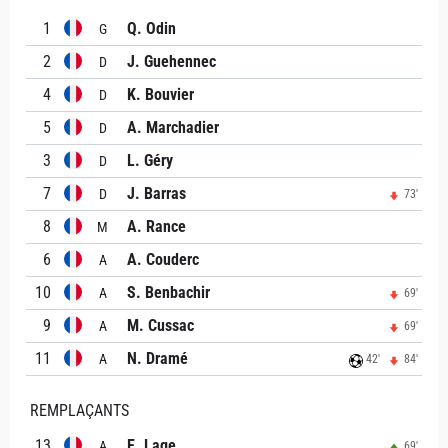
1
Q. Odin
G
2
J. Guehennec
D
4
K. Bouvier
D
5
A. Marchadier
D
3
L. Géry
D
7
J. Barras
D
73'
8
A. Rance
M
6
A. Couderc
A
10
S. Benbachir
A
69'
9
M. Cussac
A
69'
11
N. Dramé
A
42'
84'
REMPLAÇANTS
13
E. Lage
A
69'