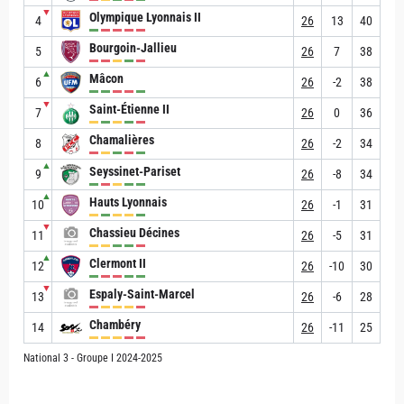
▼
Olympique Lyonnais II
4
26
13
40
Bourgoin-Jallieu
5
26
7
38
▲
Mâcon
6
26
-2
38
▼
Saint-Étienne II
7
26
0
36
Chamalières
8
26
-2
34
▲
Seyssinet-Pariset
9
26
-8
34
▲
Hauts Lyonnais
10
26
-1
31
▼
Chassieu Décines
11
26
-5
31
▲
Clermont II
12
26
-10
30
▼
Espaly-Saint-Marcel
13
26
-6
28
Chambéry
14
26
-11
25
National 3 - Groupe I 2024-2025