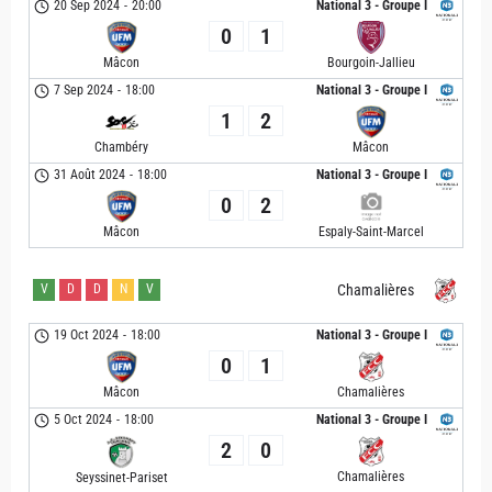
20 Sep 2024
-
20:00
National 3 - Groupe I
0
1
Mâcon
Bourgoin-Jallieu
7 Sep 2024
-
18:00
National 3 - Groupe I
1
2
Chambéry
Mâcon
31 Août 2024
-
18:00
National 3 - Groupe I
0
2
Mâcon
Espaly-Saint-Marcel
V
D
D
N
V
Chamalières
19 Oct 2024
-
18:00
National 3 - Groupe I
0
1
Mâcon
Chamalières
5 Oct 2024
-
18:00
National 3 - Groupe I
2
0
Chamalières
Seyssinet-Pariset