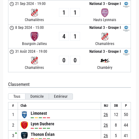
21 Sep 2024
-
19:00
National 3 - Groupe I
1
1
Chamalières
Hauts Lyonnais
8 Sep 2024
-
15:00
National 3 - Groupe I
4
1
Bourgoin-Jallieu
Chamalières
31 Août 2024
-
19:00
National 3 - Groupe I
0
0
Chamalières
Chambéry
Classement
Tous
Domicile
Extérieur
#
Club
MJ
DB
P
Limonest
1
26
12
50
Lyon Duchere
2
26
8
44
▲
Thonon Évian
3
26
5
41