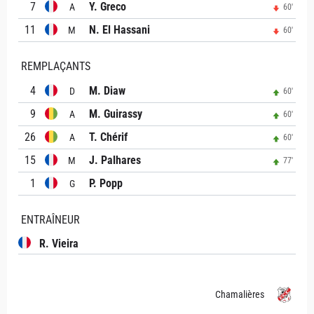
7
Y. Greco
A
60'
11
N. El Hassani
M
60'
REMPLAÇANTS
4
M. Diaw
D
60'
9
M. Guirassy
A
60'
26
T. Chérif
A
60'
15
J. Palhares
M
77'
1
P. Popp
G
ENTRAÎNEUR
R. Vieira
Chamalières