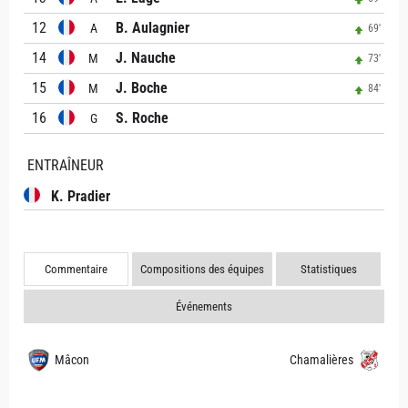
12
B. Aulagnier
A
69'
14
J. Nauche
M
73'
15
J. Boche
M
84'
16
S. Roche
G
ENTRAÎNEUR
K. Pradier
Commentaire
Compositions des équipes
Statistiques
Événements
Mâcon
Chamalières