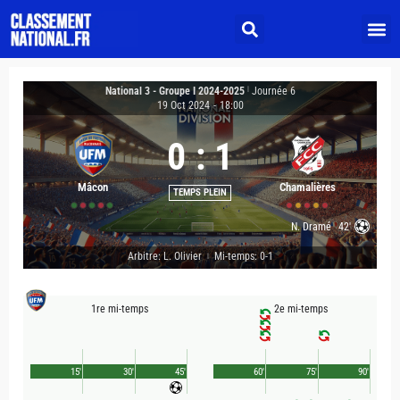
National 3 - Groupe I 2024-2025
|
Journée 6
19 Oct 2024
-
18:00
0
:
1
Mâcon
Chamalières
TEMPS PLEIN
N. Dramé
42'
Arbitre: L. Olivier
Mi-temps: 0-1
|
1re mi-temps
2e mi-temps
15'
30'
45'
60'
75'
90'