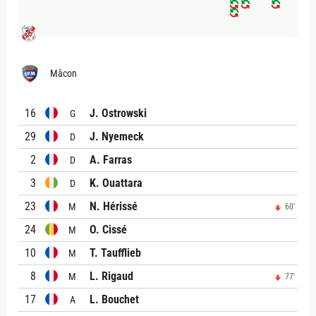
Mâcon
16
J. Ostrowski
G
29
J. Nyemeck
D
2
A. Farras
D
3
K. Ouattara
D
23
N. Hérissé
M
60'
24
O. Cissé
M
10
T. Taufflieb
M
8
L. Rigaud
M
77'
17
L. Bouchet
A