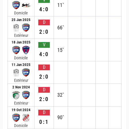
11`
4:0
Domicile
25 Jan 2025
D
66`
2:0
Extérieur
18 Jan 2025
V
15`
4:0
Domicile
11 Jan 2025
D
2:0
Extérieur
2 Nov 2024
D
32`
2:0
Extérieur
19 Oct 2024
D
90`
0:1
Domicile