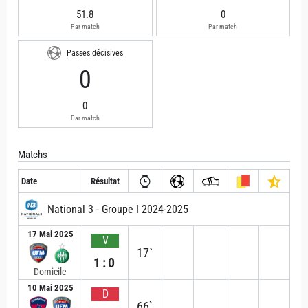
51.8
0
Par match
Par match
Passes décisives
0
0
Par match
Matchs
Date
Résultat
National 3 - Groupe I 2024-2025
17 Mai 2025
V
17`
1:0
Domicile
10 Mai 2025
D
66`