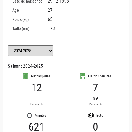
29.12.1998
Date de naissance
27
Âge
65
Poids (kg)
173
Taille (cm)
Saison:
2024-2025
Matchs joués
Matchs débutés
12
7
-
0.6
Par match
Par match
Minutes
Buts
621
0