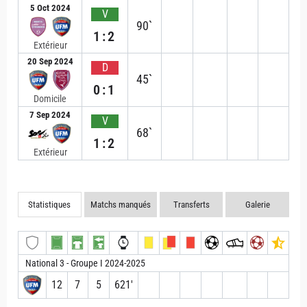
5 Oct 2024
V
90`
1:2
Extérieur
20 Sep 2024
D
45`
0:1
Domicile
7 Sep 2024
V
68`
1:2
Extérieur
Statistiques
Matchs manqués
Transferts
Galerie
National 3 - Groupe I 2024-2025
12
7
5
621′