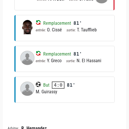
Remplacement
81'
O. Cissé
T. Taufflieb
entrée:
sortie:
Remplacement
81'
Y. Greco
N. El Hassani
entrée:
sortie:
But
81'
4:0
M. Guirassy
R. Hernandez
Arbitre: