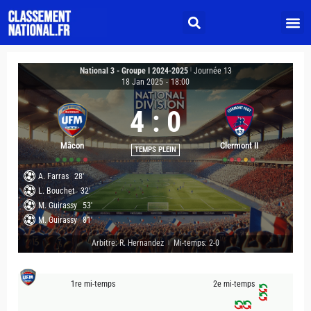
National 3 - Groupe I 2024-2025
|
Journée 13
18 Jan 2025
-
18:00
4
:
0
Mâcon
Clermont II
TEMPS PLEIN
A. Farras
28'
L. Bouchet
32'
M. Guirassy
53'
M. Guirassy
81'
Arbitre: R. Hernandez
Mi-temps: 2-0
|
1re mi-temps
2e mi-temps