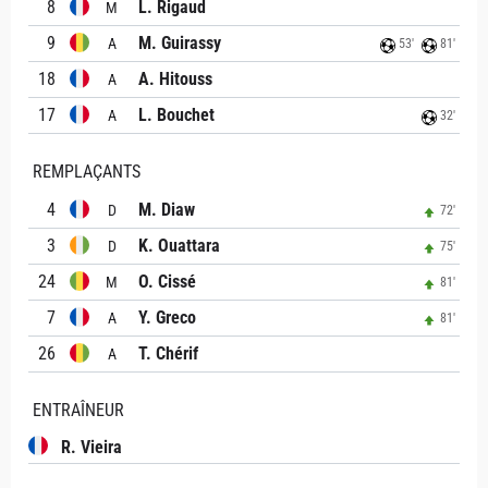
8
L. Rigaud
M
9
M. Guirassy
A
53'
81'
18
A. Hitouss
A
17
L. Bouchet
A
32'
REMPLAÇANTS
4
M. Diaw
D
72'
3
K. Ouattara
D
75'
24
O. Cissé
M
81'
7
Y. Greco
A
81'
26
T. Chérif
A
ENTRAÎNEUR
R. Vieira