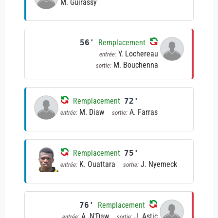
M. Guirassy
56'
Remplacement
Y. Lochereau
entrée:
M. Bouchenna
sortie:
Remplacement
72'
M. Diaw
A. Farras
entrée:
sortie:
Remplacement
75'
K. Ouattara
J. Nyemeck
entrée:
sortie:
76'
Remplacement
A. N'Daw
J. Astic
entrée:
sortie: