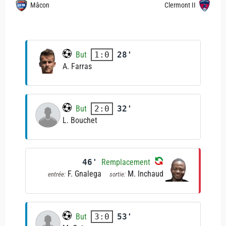
Mâcon
Clermont II
But
28'
1:0
A. Farras
But
32'
2:0
L. Bouchet
46'
Remplacement
F. Gnalega
M. Inchaud
entrée:
sortie:
But
53'
3:0