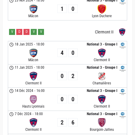
23 Nov 2024
-
18:00
National 3 - Groupe I
1
0
Mâcon
Lyon Duchere
V
D
D
V
V
Clermont II
18 Jan 2025
-
18:00
National 3 - Groupe I
4
0
Mâcon
Clermont II
11 Jan 2025
-
18:00
National 3 - Groupe I
0
2
Clermont II
Chamalières
14 Déc 2024
-
16:00
National 3 - Groupe I
0
0
Hauts Lyonnais
Clermont II
7 Déc 2024
-
18:00
National 3 - Groupe I
2
6
Clermont II
Bourgoin-Jallieu