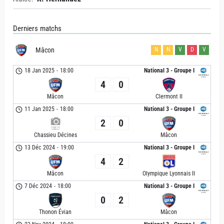
Derniers matchs
Mâcon
N
N
V
D
V
18 Jan 2025
-
18:00
National 3 - Groupe I
4
0
Mâcon
Clermont II
11 Jan 2025
-
18:00
National 3 - Groupe I
2
0
Chassieu Décines
Mâcon
13 Déc 2024
-
19:00
National 3 - Groupe I
4
2
Mâcon
Olympique Lyonnais II
7 Déc 2024
-
18:00
National 3 - Groupe I
0
2
Thonon Évian
Mâcon