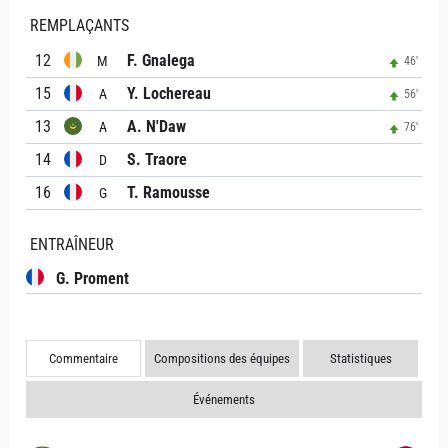
REMPLAÇANTS
12
F. Gnalega
M
46'
15
Y. Lochereau
A
56'
13
A. N'Daw
A
76'
14
S. Traore
D
16
T. Ramousse
G
ENTRAÎNEUR
G. Proment
Commentaire
Compositions des équipes
Statistiques
Événements