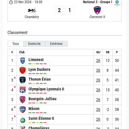
23 Nov 2024
-
18:00
National 3 - Groupe I
2
1
Chambéry
Clermont II
Classement
Tous
Domicile
Extérieur
#
Club
MJ
DB
P
Limonest
1
26
12
50
Lyon Duchere
2
26
8
44
▲
Thonon Évian
3
26
5
41
▼
Olympique Lyonnais II
4
26
13
40
Bourgoin-Jallieu
5
26
7
38
▲
Mâcon
6
26
-2
38
▼
Saint-Étienne II
7
26
0
36
Chamalières