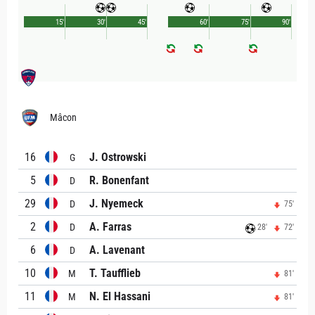
15'
30'
45'
60'
75'
90'
Mâcon
16
J. Ostrowski
G
5
R. Bonenfant
D
29
J. Nyemeck
D
75'
2
A. Farras
D
28'
72'
6
A. Lavenant
D
10
T. Taufflieb
M
81'
11
N. El Hassani
M
81'