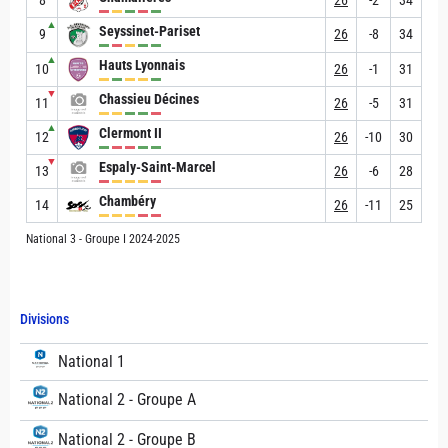
8
26
-2
34
▲
Seyssinet-Pariset
9
26
-8
34
▲
Hauts Lyonnais
10
26
-1
31
▼
Chassieu Décines
11
26
-5
31
▲
Clermont II
12
26
-10
30
▼
Espaly-Saint-Marcel
13
26
-6
28
Chambéry
14
26
-11
25
National 3 - Groupe I 2024-2025
Divisions
National 1
National 2 - Groupe A
National 2 - Groupe B