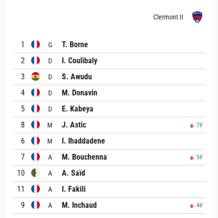
Clermont II
1
T. Borne
G
2
I. Coulibaly
D
3
S. Awudu
D
4
M. Donavin
D
5
E. Kabeya
D
8
J. Astic
M
76'
6
I. Ihaddadene
M
7
M. Bouchenna
A
56'
10
A. Saïd
A
11
I. Fakili
A
9
M. Inchaud
A
46'