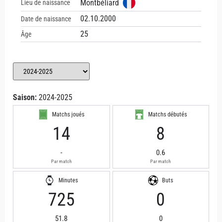
Montbéliard
Lieu de naissance
02.10.2000
Date de naissance
25
Âge
Saison:
2024-2025
Matchs joués
Matchs débutés
14
8
-
0.6
Par match
Par match
Minutes
Buts
725
0
51.8
0