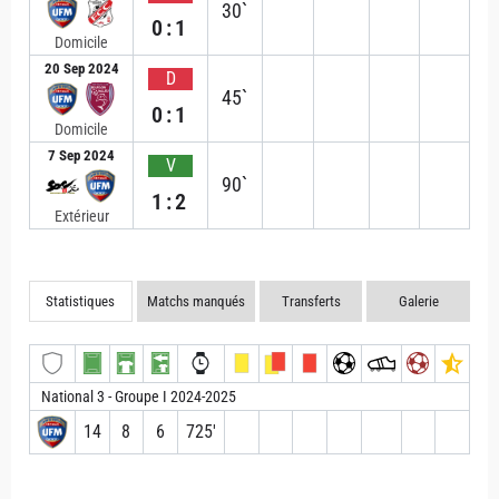
30`
0:1
Domicile
20 Sep 2024
D
45`
0:1
Domicile
7 Sep 2024
V
90`
1:2
Extérieur
Statistiques
Matchs manqués
Transferts
Galerie
National 3 - Groupe I 2024-2025
14
8
6
725′