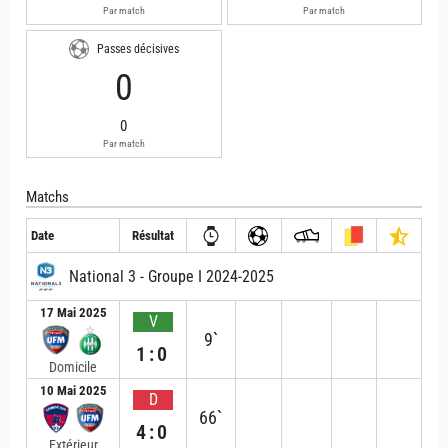
Par match
Par match
Passes décisives
0
0
Par match
Matchs
Date
Résultat
National 3 - Groupe I 2024-2025
17 Mai 2025
V
9`
1:0
Domicile
10 Mai 2025
D
66`
4:0
Extérieur