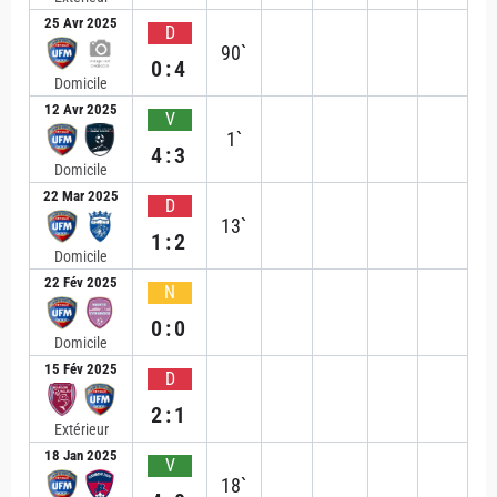
25 Avr 2025
D
90`
0:4
Domicile
12 Avr 2025
V
1`
4:3
Domicile
22 Mar 2025
D
13`
1:2
Domicile
22 Fév 2025
N
0:0
Domicile
15 Fév 2025
D
2:1
Extérieur
18 Jan 2025
V
18`