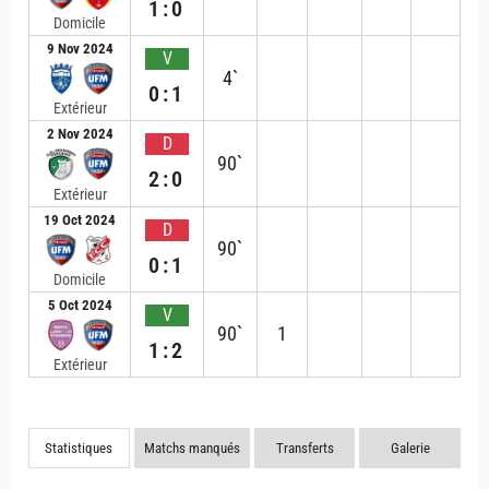
1:0
Domicile
9 Nov 2024
V
4`
0:1
Extérieur
2 Nov 2024
D
90`
2:0
Extérieur
19 Oct 2024
D
90`
0:1
Domicile
5 Oct 2024
V
90`
1
1:2
Extérieur
Statistiques
Matchs manqués
Transferts
Galerie