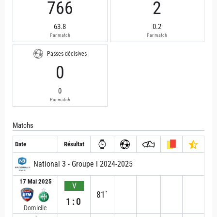
766
2
63.8
0.2
Par match
Par match
Passes décisives
0
0
Par match
Matchs
Date
Résultat
National 3 - Groupe I 2024-2025
17 Mai 2025
V
81`
1:0
Domicile