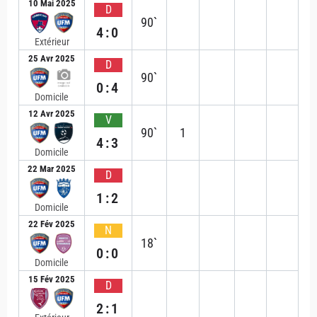
10 Mai 2025
D
90`
4:0
Extérieur
25 Avr 2025
D
90`
0:4
Domicile
12 Avr 2025
V
90`
1
4:3
Domicile
22 Mar 2025
D
1:2
Domicile
22 Fév 2025
N
18`
0:0
Domicile
15 Fév 2025
D
2:1