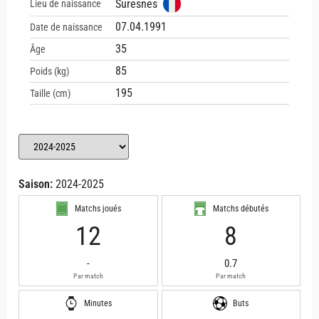
Suresnes
Lieu de naissance
07.04.1991
Date de naissance
35
Âge
85
Poids (kg)
195
Taille (cm)
Saison:
2024-2025
Matchs joués
Matchs débutés
12
8
-
0.7
Par match
Par match
Minutes
Buts