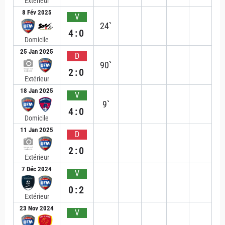
Extérieur
8 Fév 2025
V
24`
4:0
Domicile
25 Jan 2025
D
90`
2:0
Extérieur
18 Jan 2025
V
9`
4:0
Domicile
11 Jan 2025
D
2:0
Extérieur
7 Déc 2024
V
0:2
Extérieur
23 Nov 2024
V