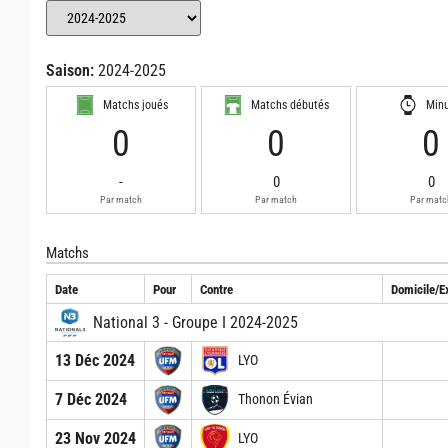
Saison:
2024-2025
Matchs joués
Matchs débutés
Min
0
0
0
-
0
0
Par match
Par match
Par matc
Matchs
Date
Pour
Contre
Domicile/Ex
National 3 - Groupe I 2024-2025
13 Déc 2024
LYO
7 Déc 2024
Thonon Évian
23 Nov 2024
LYO