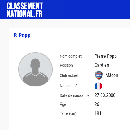
P. Popp
Pierre Popp
Nom complet
Gardien
Position
Mâcon
Club actuel
Nationalité
27.03.2000
Date de naissance
26
Âge
191
Taille (cm)