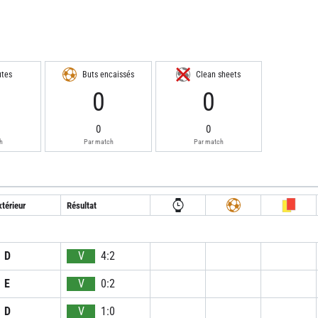
utes
Buts encaissés
Clean sheets
0
0
0
0
h
Par match
Par match
térieur
Résultat
D
V
4:2
E
V
0:2
D
V
1:0