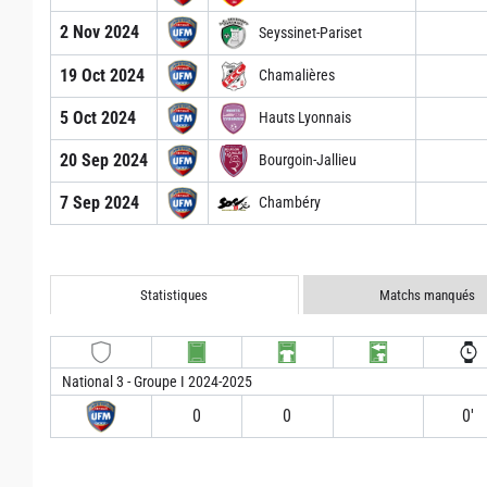
2 Nov 2024
Seyssinet-Pariset
19 Oct 2024
Chamalières
5 Oct 2024
Hauts Lyonnais
20 Sep 2024
Bourgoin-Jallieu
7 Sep 2024
Chambéry
Statistiques
Matchs manqués
National 3 - Groupe I 2024-2025
0
0
0′