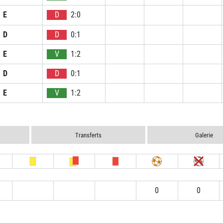
E
D
2:0
D
D
0:1
E
V
1:2
D
D
0:1
E
V
1:2
Transferts
Galerie
0
0