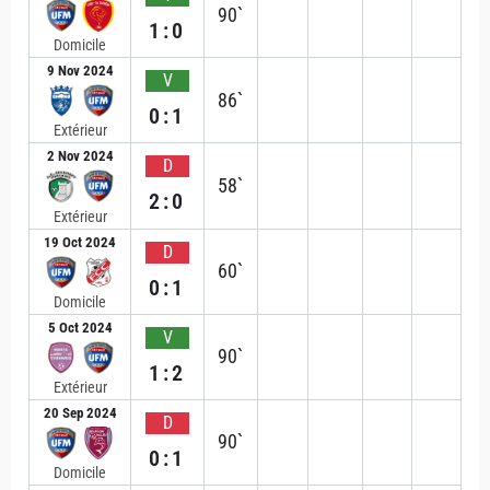
90`
1:0
Domicile
9 Nov 2024
V
86`
0:1
Extérieur
2 Nov 2024
D
58`
2:0
Extérieur
19 Oct 2024
D
60`
0:1
Domicile
5 Oct 2024
V
90`
1:2
Extérieur
20 Sep 2024
D
90`
0:1
Domicile