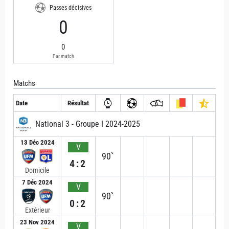
Passes décisives
0
0
Par match
Matchs
Date
Résultat
National 3 - Groupe I 2024-2025
13 Déc 2024
V
90`
4:2
Domicile
7 Déc 2024
V
90`
0:2
Extérieur
23 Nov 2024
V