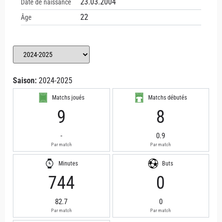
23.03.2004
Date de naissance
22
Âge
Saison:
2024-2025
Matchs joués
Matchs débutés
9
8
-
0.9
Par match
Par match
Minutes
Buts
744
0
82.7
0
Par match
Par match