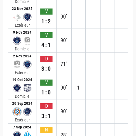
Domicile
23 Nov 2024
V
90`
1:2
Extérieur
9 Nov 2024
V
90`
4:1
Domicile
2 Nov 2024
D
71`
3:0
Extérieur
19 Oct 2024
V
90`
1
1:0
Domicile
20 Sep 2024
D
90`
3:1
Extérieur
7 Sep 2024
N
28`