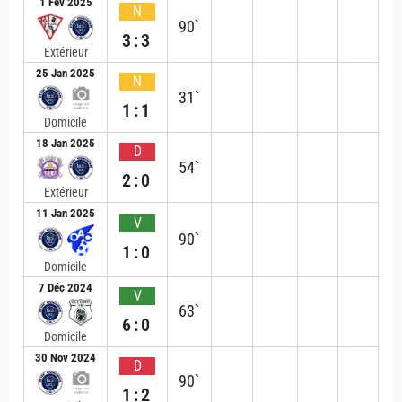
1 Fév 2025
N
90`
3:3
Extérieur
25 Jan 2025
N
31`
1:1
Domicile
18 Jan 2025
D
54`
2:0
Extérieur
11 Jan 2025
V
90`
1:0
Domicile
7 Déc 2024
V
63`
6:0
Domicile
30 Nov 2024
D
90`
1:2