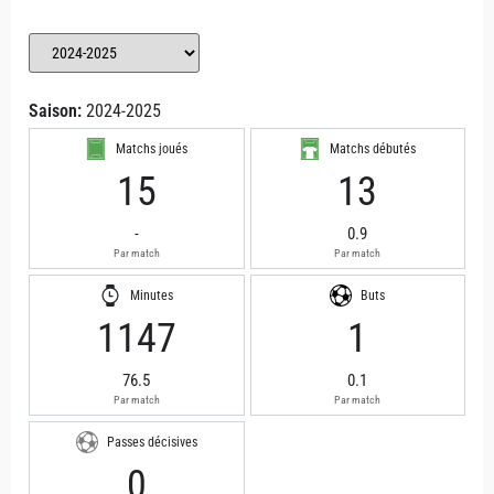
Saison:
2024-2025
Matchs joués
Matchs débutés
15
13
-
0.9
Par match
Par match
Minutes
Buts
1147
1
76.5
0.1
Par match
Par match
Passes décisives
0