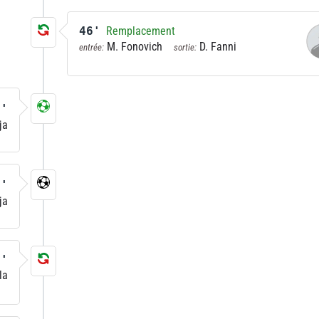
46'
Remplacement
M. Fonovich
D. Fanni
entrée:
sortie:
0'
ja
4'
ja
7'
la