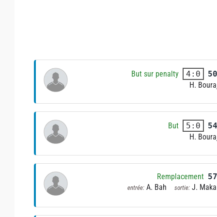
But sur penalty
5
4:0
H. Boura
But
5
5:0
H. Boura
Remplacement
5
A. Bah
J. Maka
entrée:
sortie: