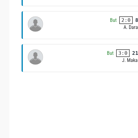
But
2:0
A. Dara
But
2
3:0
J. Maka