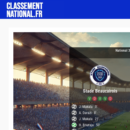
National 
Stade Beaucairois
V
D
V
V
D
J. Makala
3'
A. Darazi
8'
J. Makala
21'
H. Bouraja
50'