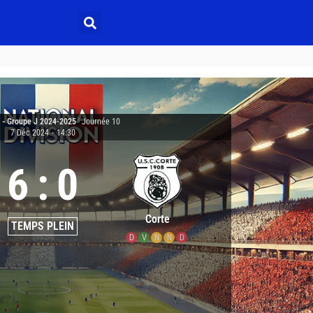
3 - Groupe J 2024-2025
|
Journée 10
7 Déc 2024
-
14:30
6
:
0
Corte
TEMPS PLEIN
D
V
N
N
D