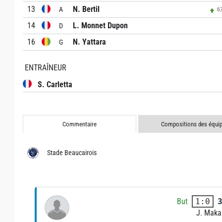
13
N. Bertil
A
63
14
L. Monnet Dupon
D
16
N. Yattara
G
ENTRAÎNEUR
S. Carletta
Commentaire
Compositions des équi
Stade Beaucairois
But
1:0
J. Maka