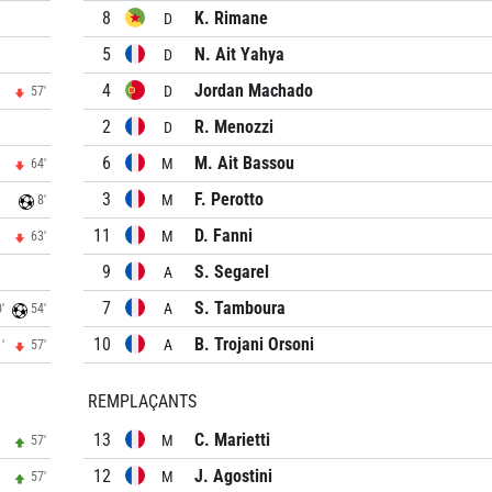
8
K. Rimane
D
5
N. Ait Yahya
D
4
Jordan Machado
D
57'
2
R. Menozzi
D
6
M. Ait Bassou
M
64'
3
F. Perotto
M
8'
11
D. Fanni
M
63'
9
S. Segarel
A
7
S. Tamboura
A
'
54'
10
B. Trojani Orsoni
A
'
57'
REMPLAÇANTS
13
C. Marietti
M
57'
12
J. Agostini
M
57'