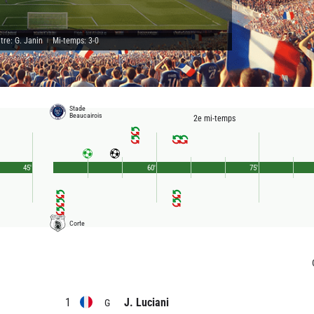
tre: G. Janin
Mi-temps: 3-0
|
Stade
Beaucairois
2e mi-temps
45'
60'
75'
Corte
1
J. Luciani
G