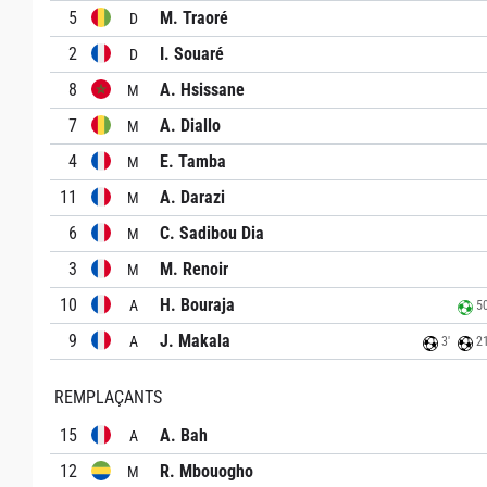
5
M. Traoré
D
2
I. Souaré
D
8
A. Hsissane
M
7
A. Diallo
M
4
E. Tamba
M
11
A. Darazi
M
6
C. Sadibou Dia
M
3
M. Renoir
M
10
H. Bouraja
A
50
9
J. Makala
A
3'
21
REMPLAÇANTS
15
A. Bah
A
12
R. Mbouogho
M