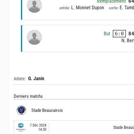
Remplacement
6
L. Monnet Dupon
E. Tam
entrée:
sortie:
But
8
6:0
N. Bert
G. Janin
Arbitre:
Derniers matchs
Stade Beaucairois
7 Déc 2024
Stade Beauc
14:30