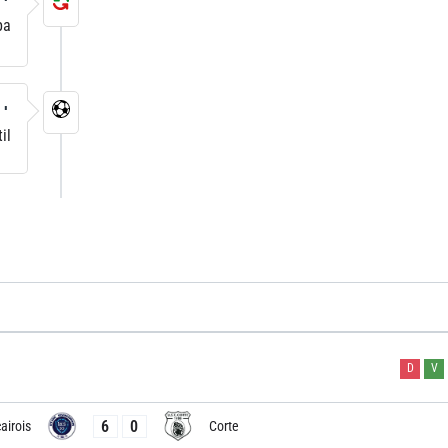
4'
ba
4'
il
D
V
6
0
airois
Corte