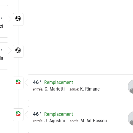
8'
zi
1'
la
46'
Remplacement
C. Marietti
K. Rimane
entrée:
sortie:
46'
Remplacement
J. Agostini
M. Ait Bassou
entrée:
sortie: