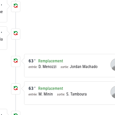
7'
ne
3'
ia
63'
Remplacement
D. Menozzi
Jordan Machado
entrée:
sortie:
63'
Remplacement
M. Minin
S. Tamboura
entrée:
sortie: