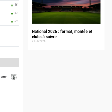
46'
63'
63'
National 2026 : format, montée et
clubs à suivre
21.06.2026
Corte