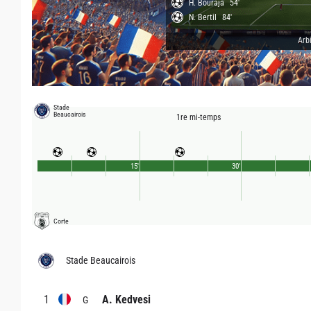
H. Bouraja
54'
N. Bertil
84'
Arbi
Stade
Beaucairois
1re mi-temps
15'
30'
Corte
Stade Beaucairois
1
A. Kedvesi
G