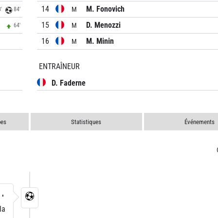
14
M. Fonovich
M
'
84'
15
D. Menozzi
M
64'
16
M. Minin
M
ENTRAÎNEUR
D. Faderne
pes
Statistiques
Événements
3'
la