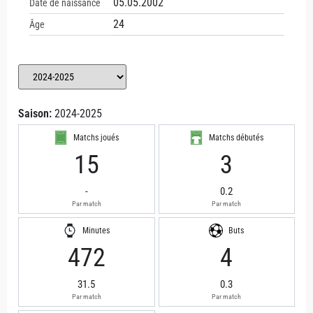
05.05.2002
Date de naissance
24
Âge
Saison:
2024-2025
Matchs joués
Matchs débutés
15
3
-
0.2
Par match
Par match
Minutes
Buts
472
4
31.5
0.3
Par match
Par match