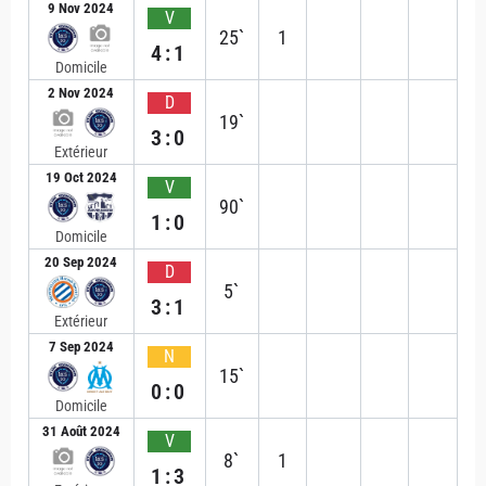
9 Nov 2024
V
25`
1
4:1
Domicile
2 Nov 2024
D
19`
3:0
Extérieur
19 Oct 2024
V
90`
1:0
Domicile
20 Sep 2024
D
5`
3:1
Extérieur
7 Sep 2024
N
15`
0:0
Domicile
31 Août 2024
V
8`
1
1:3