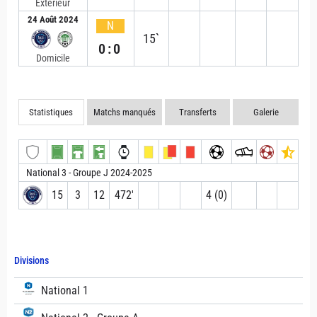
Extérieur
24 Août 2024
N
15`
0:0
Domicile
Statistiques
Matchs manqués
Transferts
Galerie
National 3 - Groupe J 2024-2025
15
3
12
472′
4 (0)
Divisions
National 1