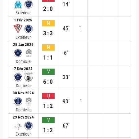
14`
2:0
Extérieur
1 Fév 2025
N
45`
1
3:3
Extérieur
25 Jan 2025
N
6`
1:1
Domicile
7 Déc 2024
V
33`
6:0
Domicile
30 Nov 2024
D
90`
1
1:2
Domicile
23 Nov 2024
V
67`
1:2
Extérieur