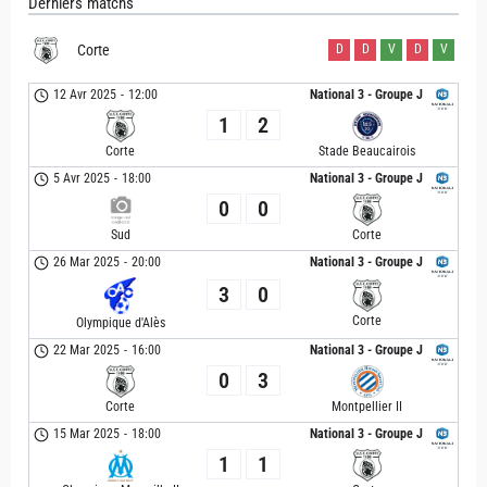
Derniers matchs
Corte
D
D
V
D
V
12 Avr 2025
-
12:00
National 3 - Groupe J
1
2
Corte
Stade Beaucairois
5 Avr 2025
-
18:00
National 3 - Groupe J
0
0
Sud
Corte
26 Mar 2025
-
20:00
National 3 - Groupe J
3
0
Corte
Olympique d'Alès
22 Mar 2025
-
16:00
National 3 - Groupe J
0
3
Corte
Montpellier II
15 Mar 2025
-
18:00
National 3 - Groupe J
1
1