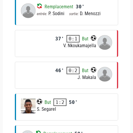
Remplacement
30'
P. Sodini
D. Menozzi
entrée:
sortie:
37'
But
0:1
V. Nkoukamajella
46'
But
0:2
J. Makala
But
50'
1:2
S. Segarel