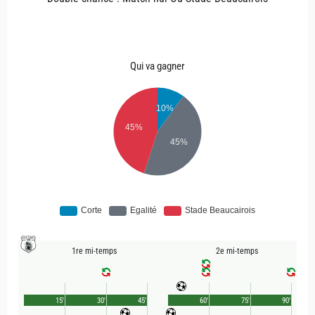
Qui va gagner
1re mi-temps
2e mi-temps
15'
30'
45'
60'
75'
90'