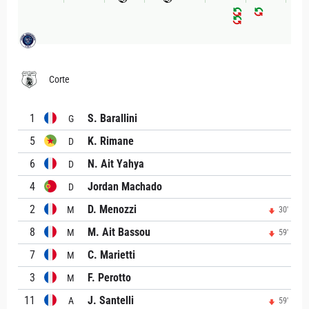
Corte
1
S. Barallini
G
5
K. Rimane
D
6
N. Ait Yahya
D
4
Jordan Machado
D
2
D. Menozzi
M
30'
8
M. Ait Bassou
M
59'
7
C. Marietti
M
3
F. Perotto
M
11
J. Santelli
A
59'