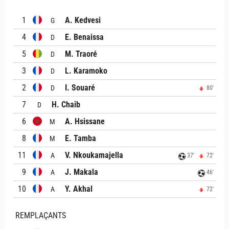
1
A. Kedvesi
G
4
E. Benaissa
D
5
M. Traoré
D
3
L. Karamoko
D
2
I. Souaré
D
80'
7
H. Chaib
D
6
A. Hsissane
M
8
E. Tamba
M
11
V. Nkoukamajella
A
37'
72'
9
J. Makala
A
46'
10
Y. Akhal
A
72'
REMPLAÇANTS