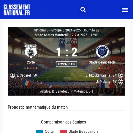
National 3 - Groupe J 2024-2025
|
Journée 22
Stade Santos Manfredi
|
12 Avr 2025
-
12:00
1
:
2
Corte
Stade Beaucairois
TEMPS PLEIN
S. Segarel
50'
V. Nkoukamajella
37'
J. Makala
46'
Arbitre: R. Bénéteau
Mi-temps: 0-1
|
Pronostic mathématique du match
Comparaison des équipes