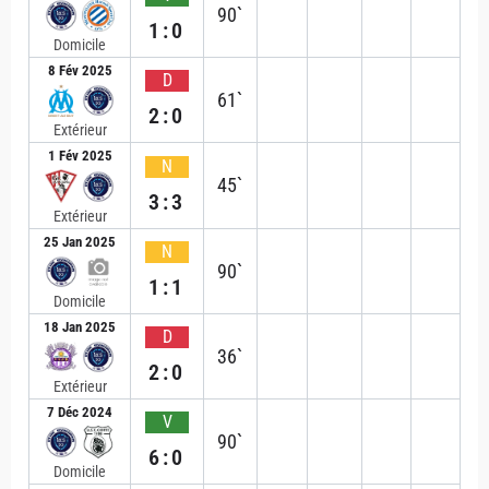
90`
1:0
Domicile
8 Fév 2025
D
61`
2:0
Extérieur
1 Fév 2025
N
45`
3:3
Extérieur
25 Jan 2025
N
90`
1:1
Domicile
18 Jan 2025
D
36`
2:0
Extérieur
7 Déc 2024
V
90`
6:0
Domicile