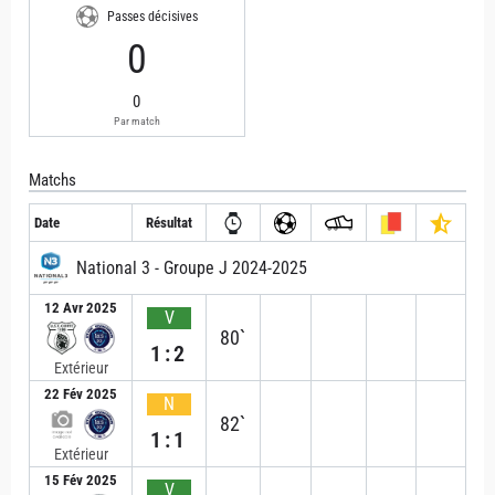
Passes décisives
0
0
Par match
Matchs
Date
Résultat
National 3 - Groupe J 2024-2025
12 Avr 2025
V
80`
1:2
Extérieur
22 Fév 2025
N
82`
1:1
Extérieur
15 Fév 2025
V