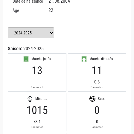
21.06.2004
Date de naissance
22
Âge
Saison:
2024-2025
Matchs joués
Matchs débutés
13
11
-
0.8
Par match
Par match
Minutes
Buts
1015
0
78.1
0
Par match
Par match