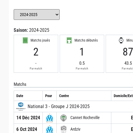
Saison:
2024-2025
Matchs joués
Matchs débutés
Min
2
1
8
-
0.5
43.5
Par match
Par match
Par matc
Matchs
Date
Pour
Contre
Domicile/Ext
National 3 - Groupe J 2024-2025
14 Déc 2024
Cannet Rocheville
6 Oct 2024
Ardziv