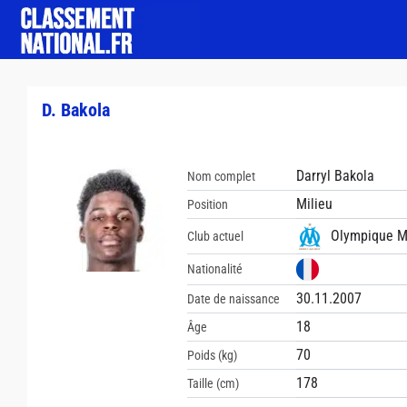
D. Bakola
Darryl Bakola
Nom complet
Milieu
Position
Olympique Ma
Club actuel
Nationalité
30.11.2007
Date de naissance
18
Âge
70
Poids (kg)
178
Taille (cm)