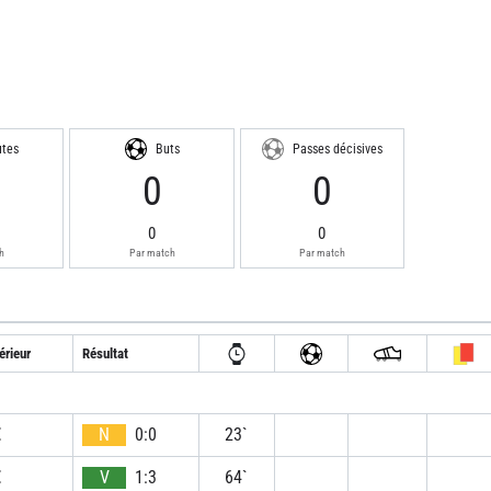
utes
Buts
Passes décisives
7
0
0
0
0
h
Par match
Par match
érieur
Résultat
E
N
0:0
23`
E
V
1:3
64`