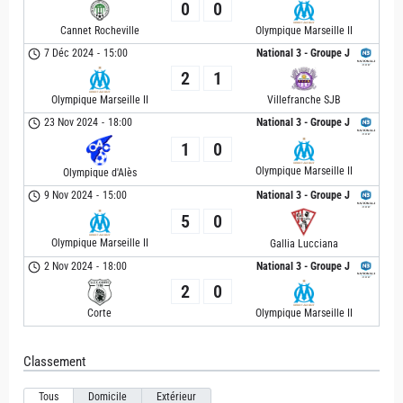
0
0
Cannet Rocheville
Olympique Marseille II
7 Déc 2024
-
15:00
National 3 - Groupe J
2
1
Olympique Marseille II
Villefranche SJB
23 Nov 2024
-
18:00
National 3 - Groupe J
1
0
Olympique Marseille II
Olympique d'Alès
9 Nov 2024
-
15:00
National 3 - Groupe J
5
0
Olympique Marseille II
Gallia Lucciana
2 Nov 2024
-
18:00
National 3 - Groupe J
2
0
Corte
Olympique Marseille II
Classement
Tous
Domicile
Extérieur