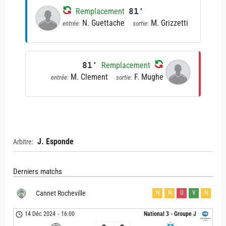
Remplacement
81'
N. Guettache
M. Grizzetti
entrée:
sortie:
81'
Remplacement
M. Clement
F. Mughe
entrée:
sortie:
J. Esponde
Arbitre:
Derniers matchs
Cannet Rocheville
N
N
D
V
N
14 Déc 2024
-
16:00
National 3 - Groupe J