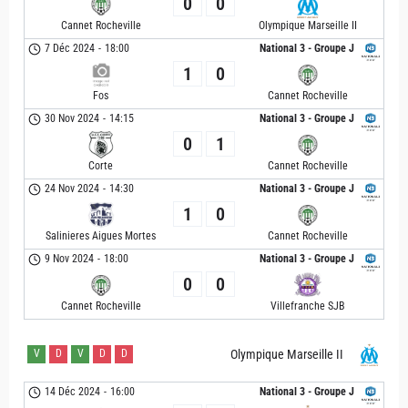
0
0
Cannet Rocheville
Olympique Marseille II
7 Déc 2024
-
18:00
National 3 - Groupe J
1
0
Fos
Cannet Rocheville
30 Nov 2024
-
14:15
National 3 - Groupe J
0
1
Corte
Cannet Rocheville
24 Nov 2024
-
14:30
National 3 - Groupe J
1
0
Salinieres Aigues Mortes
Cannet Rocheville
9 Nov 2024
-
18:00
National 3 - Groupe J
0
0
Cannet Rocheville
Villefranche SJB
V
D
V
D
D
Olympique Marseille II
14 Déc 2024
-
16:00
National 3 - Groupe J