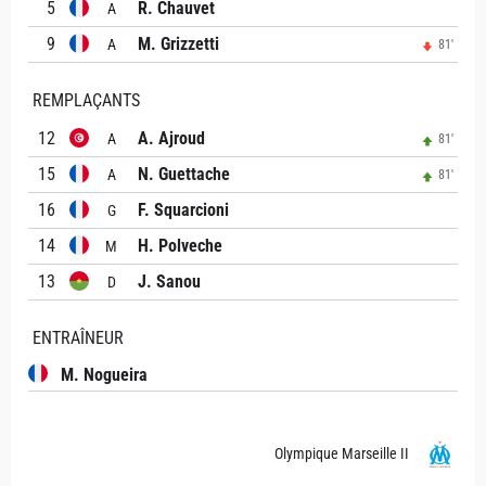
5
R. Chauvet
A
9
M. Grizzetti
A
81'
REMPLAÇANTS
12
A. Ajroud
A
81'
15
N. Guettache
A
81'
16
F. Squarcioni
G
14
H. Polveche
M
13
J. Sanou
D
ENTRAÎNEUR
M. Nogueira
Olympique Marseille II