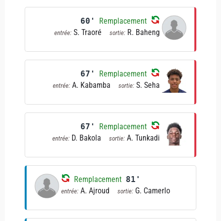
60'
Remplacement
S. Traoré
R. Baheng
entrée:
sortie:
67'
Remplacement
A. Kabamba
S. Seha
entrée:
sortie:
67'
Remplacement
D. Bakola
A. Tunkadi
entrée:
sortie:
Remplacement
81'
A. Ajroud
G. Camerlo
entrée:
sortie: