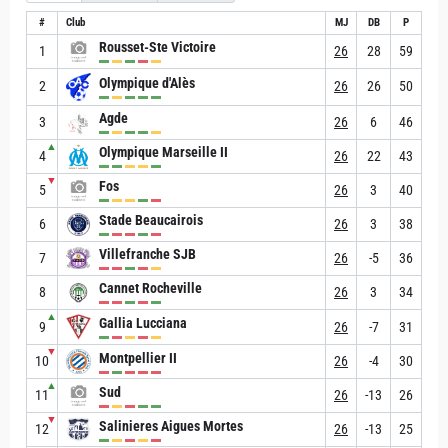
#
Club
MJ
DB
P
Rousset-Ste Victoire
1
26
28
59
Olympique d'Alès
2
26
26
50
Agde
3
26
6
46
▲
Olympique Marseille II
4
26
22
43
▼
Fos
5
26
3
40
Stade Beaucairois
6
26
3
38
Villefranche SJB
7
26
-5
36
Cannet Rocheville
8
26
3
34
▲
Gallia Lucciana
9
26
-7
31
▼
Montpellier II
10
26
-4
30
▲
Sud
11
26
-13
26
▼
Salinieres Aigues Mortes
12
26
-13
25