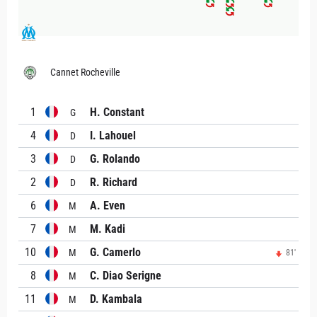
Cannet Rocheville
1
H. Constant
G
4
I. Lahouel
D
3
G. Rolando
D
2
R. Richard
D
6
A. Even
M
7
M. Kadi
M
10
G. Camerlo
M
81'
8
C. Diao Serigne
M
11
D. Kambala
M