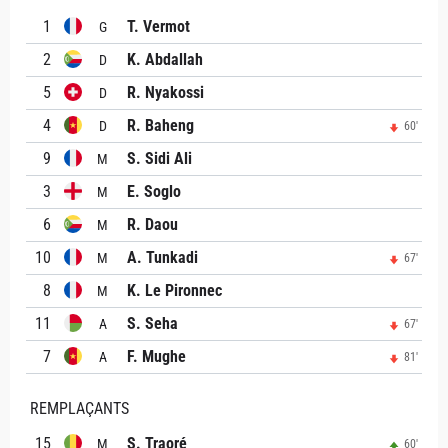
1
T. Vermot
G
2
K. Abdallah
D
5
R. Nyakossi
D
4
R. Baheng
D
60'
9
S. Sidi Ali
M
3
E. Soglo
M
6
R. Daou
M
10
A. Tunkadi
M
67'
8
K. Le Pironnec
M
11
S. Seha
A
67'
7
F. Mughe
A
81'
REMPLAÇANTS
15
S. Traoré
M
60'