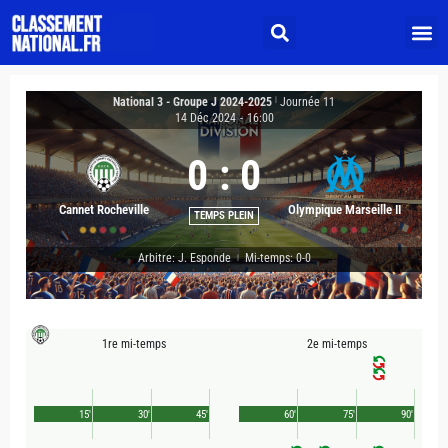
National 3 - Groupe J 2024-2025
|
Journée 11
14 Déc 2024
-
16:00
0
:
0
Cannet Rocheville
Olympique Marseille II
TEMPS PLEIN
Arbitre: J. Esponde
Mi-temps: 0-0
|
1re mi-temps
2e mi-temps
15'
30'
45'
60'
75'
90'