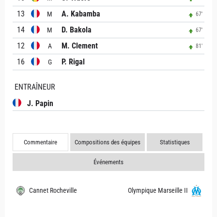
13
A. Kabamba
M
67'
14
D. Bakola
M
67'
12
M. Clement
A
81'
16
P. Rigal
G
ENTRAÎNEUR
J. Papin
Commentaire
Compositions des équipes
Statistiques
Événements
Cannet Rocheville
Olympique Marseille II