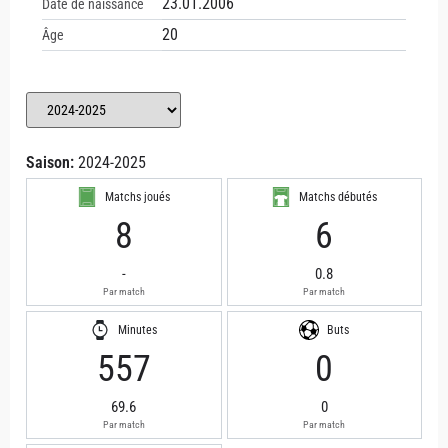
23.01.2006
Date de naissance
20
Âge
Saison:
2024-2025
Matchs joués
Matchs débutés
8
6
-
0.8
Par match
Par match
Minutes
Buts
557
0
69.6
0
Par match
Par match