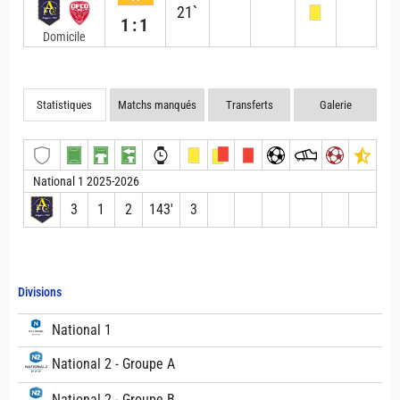
21`
1:1
Domicile
Statistiques
Matchs manqués
Transferts
Galerie
National 1 2025-2026
3
1
2
143′
3
Divisions
National 1
National 2 - Groupe A
National 2 - Groupe B