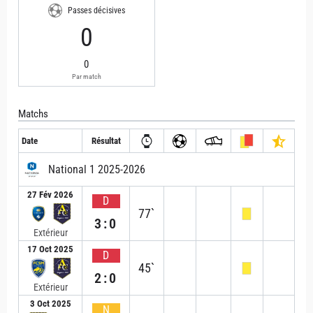
Passes décisives
0
0
Par match
Matchs
Date
Résultat
National 1 2025-2026
27 Fév 2026
D
77`
3:0
Extérieur
17 Oct 2025
D
45`
2:0
Extérieur
3 Oct 2025
N