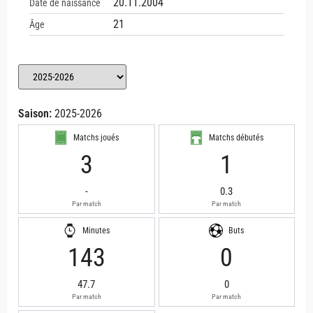
20.11.2004
Date de naissance
21
Âge
Saison:
2025-2026
Matchs joués
Matchs débutés
3
1
-
0.3
Par match
Par match
Minutes
Buts
143
0
47.7
0
Par match
Par match