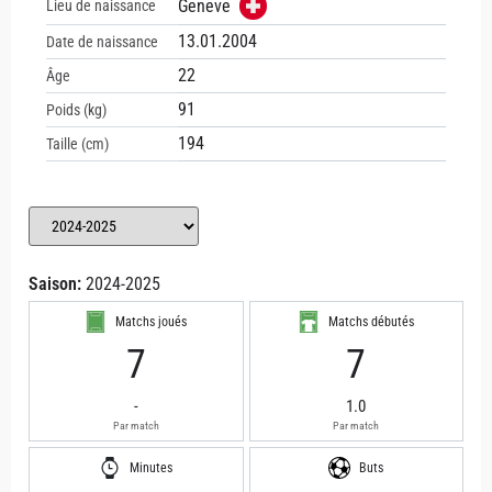
Geneve
Lieu de naissance
13.01.2004
Date de naissance
22
Âge
91
Poids (kg)
194
Taille (cm)
Saison:
2024-2025
Matchs joués
Matchs débutés
7
7
-
1.0
Par match
Par match
Minutes
Buts