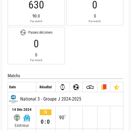
630
0
90.0
0
Par match
Par match
Passes décisives
0
0
Par match
Matchs
Date
Résultat
National 3 - Groupe J 2024-2025
14 Déc 2024
N
90`
0:0
Extérieur