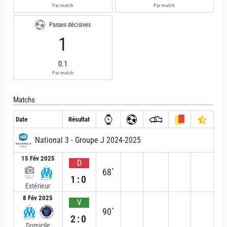
Par match
Par match
Passes décisives
1
0.1
Par match
Matchs
Date
Résultat
National 3 - Groupe J 2024-2025
15 Fév 2025
D
68`
1:0
Extérieur
8 Fév 2025
V
90`
2:0
Domicile