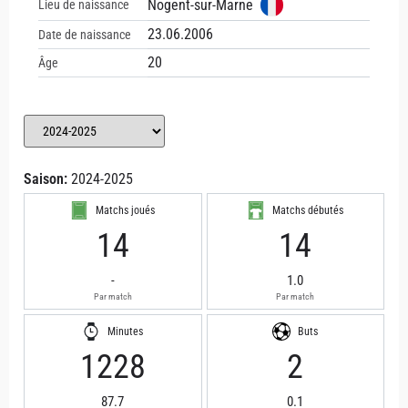
Nogent-sur-Marne
Lieu de naissance
23.06.2006
Date de naissance
20
Âge
Saison:
2024-2025
Matchs joués
Matchs débutés
14
14
-
1.0
Par match
Par match
Minutes
Buts
1228
2
87.7
0.1