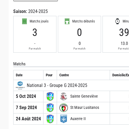
Saison:
2024-2025
Matchs joués
Matchs débutés
Min
3
0
3
-
0
13.0
Par match
Par match
Par matc
Matchs
Date
Pour
Contre
Domicile/Ex
National 3 - Groupe G 2024-2025
5 Oct 2024
Sainte Geneviève
7 Sep 2024
St Maur Lusitanos
24 Août 2024
Auxerre II