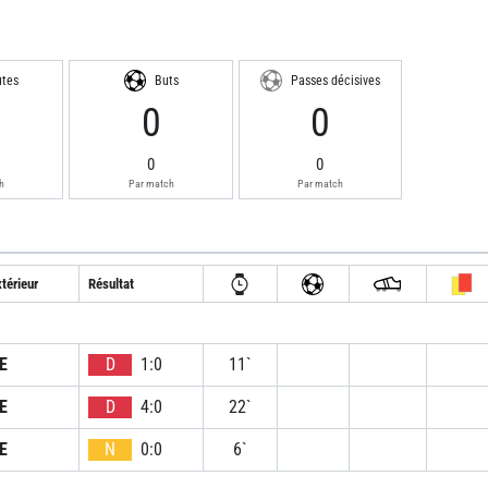
utes
Buts
Passes décisives
9
0
0
0
0
h
Par match
Par match
térieur
Résultat
E
D
1:0
11`
E
D
4:0
22`
E
N
0:0
6`