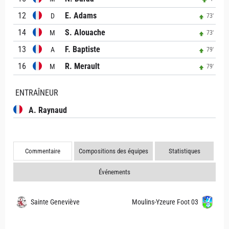
12
E. Adams
D
73'
14
S. Alouache
M
73'
13
F. Baptiste
A
79'
16
R. Merault
M
79'
ENTRAÎNEUR
A. Raynaud
Commentaire
Compositions des équipes
Statistiques
Événements
Sainte Geneviève
Moulins-Yzeure Foot 03