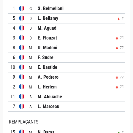
1
S. Belmeliani
G
5
L. Bellamy
D
4'
4
M. Aguad
D
3
E. Flouzat
D
73'
8
U. Madoni
M
79'
6
F. Sudre
M
10
E. Bastide
M
9
A. Pedrero
M
79'
2
L. Herlem
M
73'
11
M. Alouache
A
7
L. Marceau
A
REMPLAÇANTS
15
N. Daraa
M
4'