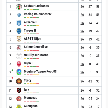
St Maur Lusitanos
1
26
27
58
Racing Colombes 92
2
26
34
53
Auxerre II
3
26
14
43
Troyes II
4
26
19
42
ASPTT Dijon
5
26
13
42
Sainte Geneviève
6
26
-1
35
Neuilly sur Marne
7
26
-2
35
Dijon II
8
26
0
33
▲
Moulins-Yzeure Foot 03
9
26
-8
33
▼
Torcy
10
26
-12
33
Ivry
11
26
-1
32
Montceau
12
26
-25
24
Gueugnon
13
26
-23
17