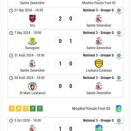
Sainte Geneviève
Moulins-Yzeure Foot 03
21 Sep 2024
-
18:00
National 3 - Groupe G
2
0
Ivry
Sainte Geneviève
7 Sep 2024
-
18:00
National 3 - Groupe G
0
1
Gueugnon
Sainte Geneviève
31 Août 2024
-
18:00
National 3 - Groupe G
1
0
Sainte Geneviève
Louhans-Cuiseaux
24 Août 2024
-
18:00
National 3 - Groupe G
0
0
St Maur Lusitanos
Sainte Geneviève
N
N
N
V
V
Moulins-Yzeure Foot 03
5 Oct 2024
-
18:00
National 3 - Groupe G
1
0