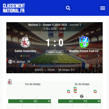
National 3 - Groupe G 2024-2025
|
Journée 5
5 Oct 2024
-
18:00
1
:
0
Sainte Geneviève
Moulins-Yzeure Foot 03
TEMPS PLEIN
H. Achour
70'
Arbitre: L. Olivier
Mi-temps: 0-0
|
1re mi-temps
2e mi-temps
15'
30'
45'
60'
75'
90'