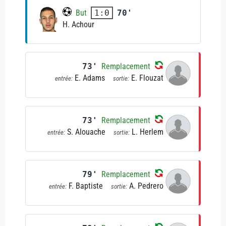
But
70'
1:0
H. Achour
73'
Remplacement
E. Adams
E. Flouzat
entrée:
sortie:
73'
Remplacement
S. Alouache
L. Herlem
entrée:
sortie:
79'
Remplacement
F. Baptiste
A. Pedrero
entrée:
sortie: