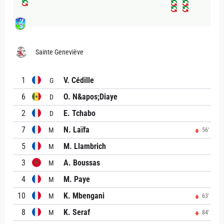
Sainte Geneviève
1
V. Cédille
G
6
O. N&apos;Diaye
D
2
E. Tchabo
D
7
N. Laïfa
M
56'
5
M. Llambrich
M
3
A. Boussas
M
4
M. Paye
M
10
K. Mbengani
M
63'
8
K. Seraf
M
84'