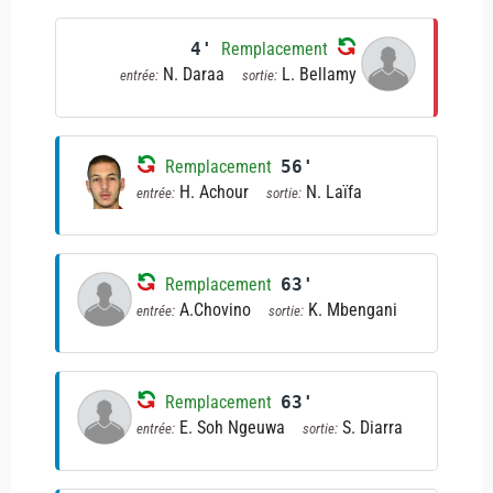
4'
Remplacement
N. Daraa
L. Bellamy
entrée:
sortie:
Remplacement
56'
H. Achour
N. Laïfa
entrée:
sortie:
Remplacement
63'
A.Chovino
K. Mbengani
entrée:
sortie:
Remplacement
63'
E. Soh Ngeuwa
S. Diarra
entrée:
sortie: