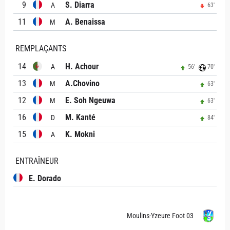
9
S. Diarra
A
63'
11
A. Benaissa
M
REMPLAÇANTS
14
H. Achour
A
56'
70'
13
A.Chovino
M
63'
12
E. Soh Ngeuwa
M
63'
16
M. Kanté
D
84'
15
K. Mokni
A
ENTRAÎNEUR
E. Dorado
Moulins-Yzeure Foot 03