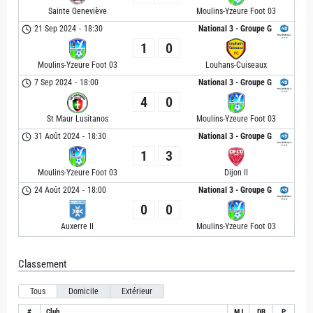
Sainte Geneviève
Moulins-Yzeure Foot 03
21 Sep 2024
-
18:30
National 3 - Groupe G
1
0
Moulins-Yzeure Foot 03
Louhans-Cuiseaux
7 Sep 2024
-
18:00
National 3 - Groupe G
4
0
St Maur Lusitanos
Moulins-Yzeure Foot 03
31 Août 2024
-
18:30
National 3 - Groupe G
1
3
Moulins-Yzeure Foot 03
Dijon II
24 Août 2024
-
18:00
National 3 - Groupe G
0
0
Auxerre II
Moulins-Yzeure Foot 03
Classement
Tous
Domicile
Extérieur
#
Club
MJ
DB
P