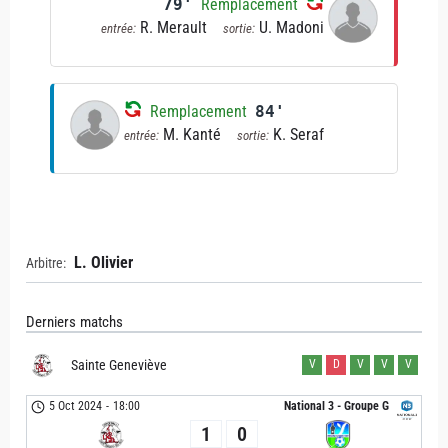
79'
Remplacement
R. Merault
U. Madoni
entrée:
sortie:
Remplacement
84'
M. Kanté
K. Seraf
entrée:
sortie:
L. Olivier
Arbitre:
Derniers matchs
Sainte Geneviève
V
D
V
V
V
5 Oct 2024
-
18:00
National 3 - Groupe G
1
0