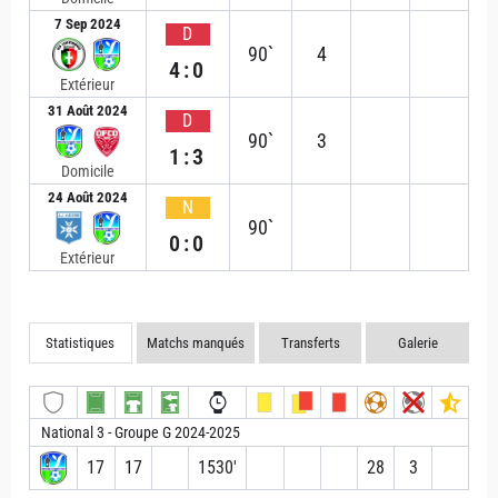
7 Sep 2024
D
90`
4
4:0
Extérieur
31 Août 2024
D
90`
3
1:3
Domicile
24 Août 2024
N
90`
0:0
Extérieur
Statistiques
Matchs manqués
Transferts
Galerie
National 3 - Groupe G 2024-2025
17
17
1530′
28
3