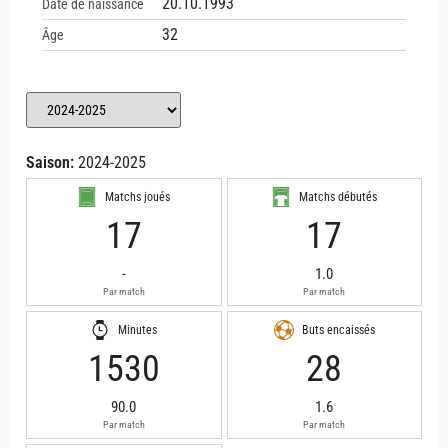
20.10.1993
Date de naissance
32
Âge
Saison:
2024-2025
Matchs joués
Matchs débutés
17
17
-
1.0
Par match
Par match
Minutes
Buts encaissés
1530
28
90.0
1.6
Par match
Par match