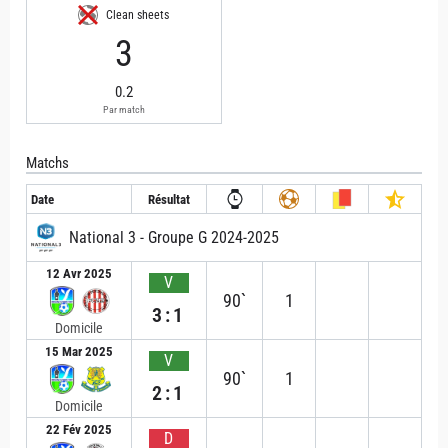
Clean sheets
3
0.2
Par match
Matchs
Date
Résultat
National 3 - Groupe G 2024-2025
12 Avr 2025
V
90`
1
3:1
Domicile
15 Mar 2025
V
90`
1
2:1
Domicile
22 Fév 2025
D