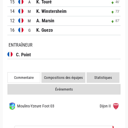
15
K. Touré
A
46'
14
K. Winstersheim
M
73'
12
A. Marsin
M
87'
16
K. Guezo
G
ENTRAÎNEUR
C. Point
Commentaire
Compositions des équipes
Statistiques
Événements
Moulins-Yzeure Foot 03
Dijon II