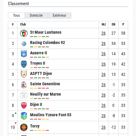
Classement
Tous
Domicile
Extérieur
#
Club
MJ
DB
P
St Maur Lusitanos
1
26
27
58
Racing Colombes 92
2
26
34
53
Auxerre II
3
26
14
43
Troyes II
4
26
19
42
ASPTT Dijon
5
26
13
42
Sainte Geneviève
6
26
-1
35
Neuilly sur Marne
7
26
-2
35
Dijon II
8
26
0
33
▲
Moulins-Yzeure Foot 03
9
26
-8
33
▼
Torcy
10
26
-12
33