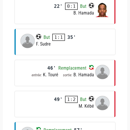
22'
But
0:1
B. Hamada
But
35'
1:1
F. Sudre
46'
Remplacement
K. Touré
B. Hamada
entrée:
sortie:
49'
But
1:2
M. Kébé