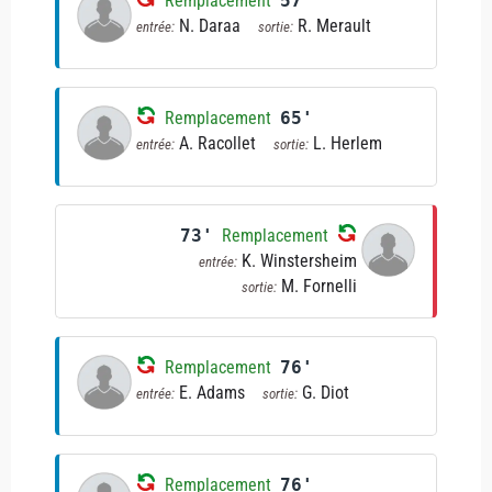
Remplacement
57'
N. Daraa
R. Merault
entrée:
sortie:
Remplacement
65'
A. Racollet
L. Herlem
entrée:
sortie:
73'
Remplacement
K. Winstersheim
entrée:
M. Fornelli
sortie:
Remplacement
76'
E. Adams
G. Diot
entrée:
sortie:
Remplacement
76'