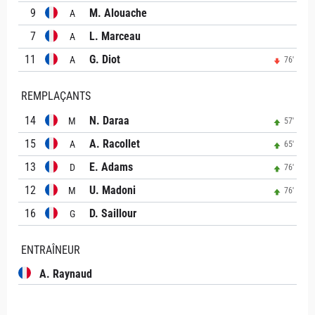
9
M. Alouache
A
7
L. Marceau
A
11
G. Diot
A
76'
REMPLAÇANTS
14
N. Daraa
M
57'
15
A. Racollet
A
65'
13
E. Adams
D
76'
12
U. Madoni
M
76'
16
D. Saillour
G
ENTRAÎNEUR
A. Raynaud