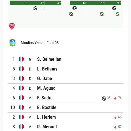
15'
30'
45'
60'
75'
90'
Moulins-Yzeure Foot 03
1
S. Belmeliani
G
5
L. Bellamy
D
3
G. Dabo
D
4
M. Aguad
D
6
F. Sudre
M
35'
76'
10
E. Bastide
M
2
L. Herlem
M
65'
8
R. Merault
M
57'