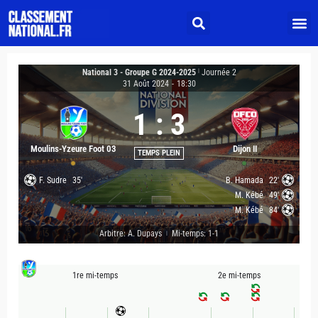
National 3 - Groupe G 2024-2025
|
Journée 2
31 Août 2024
-
18:30
1
:
3
Moulins-Yzeure Foot 03
Dijon II
TEMPS PLEIN
F. Sudre
35'
B. Hamada
22'
M. Kébé
49'
M. Kébé
84'
Arbitre: A. Dupays
Mi-temps: 1-1
|
1re mi-temps
2e mi-temps