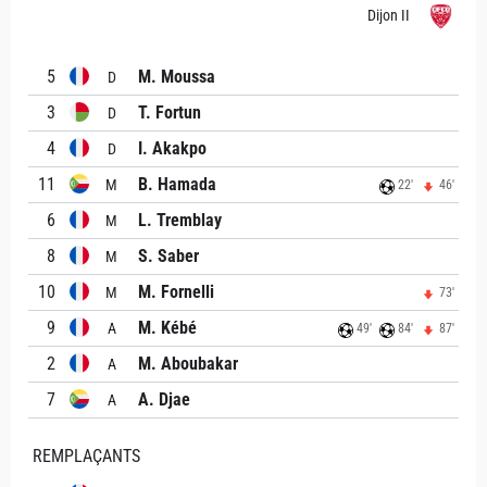
Dijon II
5
M. Moussa
D
3
T. Fortun
D
4
I. Akakpo
D
11
B. Hamada
M
22'
46'
6
L. Tremblay
M
8
S. Saber
M
10
M. Fornelli
M
73'
9
M. Kébé
A
49'
84'
87'
2
M. Aboubakar
A
7
A. Djae
A
REMPLAÇANTS