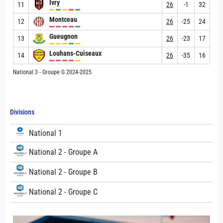
Ivry
11
26
-1
32
Montceau
12
26
-25
24
Gueugnon
13
26
-23
17
Louhans-Cuiseaux
14
26
-35
16
National 3 - Groupe G 2024-2025
Divisions
National 1
National 2 - Groupe A
National 2 - Groupe B
National 2 - Groupe C