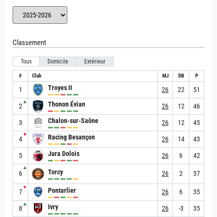
Classement
Tous
Domicile
Extérieur
#
Club
MJ
DB
P
Troyes II
1
26
22
51
▲
Thonon Évian
2
26
12
46
Chalon-sur-Saône
3
26
12
45
▼
Racing Besançon
4
26
14
43
Jura Dolois
5
26
6
42
▲
Torcy
6
26
2
37
▼
Pontarlier
7
26
6
35
▲
Ivry
8
26
-3
35