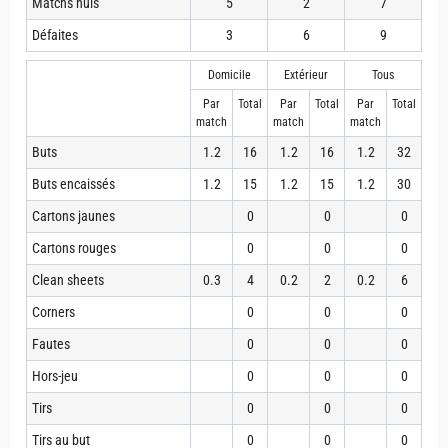
Matchs nuls
5
2
7
Défaites
3
6
9
Domicile
Extérieur
Tous
Par
Total
Par
Total
Par
Total
match
match
match
Buts
1.2
16
1.2
16
1.2
32
Buts encaissés
1.2
15
1.2
15
1.2
30
Cartons jaunes
0
0
0
Cartons rouges
0
0
0
Clean sheets
0.3
4
0.2
2
0.2
6
Corners
0
0
0
Fautes
0
0
0
Hors-jeu
0
0
0
Tirs
0
0
0
Tirs au but
0
0
0