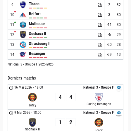
Thaon
9
26
2
32
▼
Belfort
10
26
3
30
▲
Mulhouse
11
26
-11
30
▼
Sochaux II
12
26
-6
29
Strasbourg II
13
26
-20
28
Besançon
14
26
-39
13
National 3 - Groupe F 2025-2026
Derniers matchs
16 Mai 2026
-
18:00
National 3 - Groupe F
4
4
Racing Besançon
Torcy
9 Mai 2026
-
18:00
National 3 - Groupe F
1
2
Sochaux II
Torcy