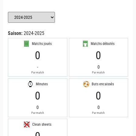
Saison:
2024-2025
Matchs joués
Matchs débutés
0
0
-
0
Par match
Par match
Minutes
Buts encaissés
0
0
0
0
Par match
Par match
Clean sheets