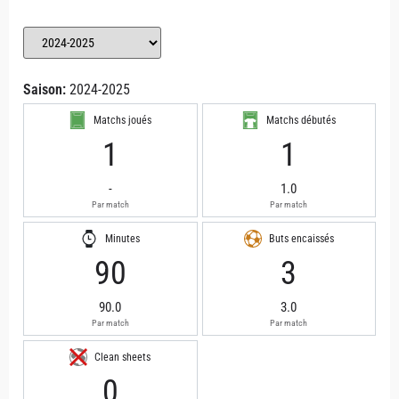
Saison:
2024-2025
Matchs joués
Matchs débutés
1
1
-
1.0
Par match
Par match
Minutes
Buts encaissés
90
3
90.0
3.0
Par match
Par match
Clean sheets
0