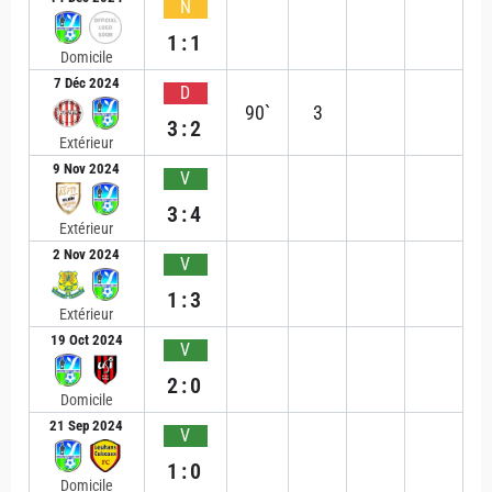
N
1:1
Domicile
7 Déc 2024
D
90`
3
3:2
Extérieur
9 Nov 2024
V
3:4
Extérieur
2 Nov 2024
V
1:3
Extérieur
19 Oct 2024
V
2:0
Domicile
21 Sep 2024
V
1:0
Domicile