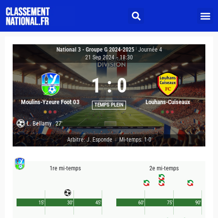
National 3 - Groupe G 2024-2025
|
Journée 4
21 Sep 2024
-
18:30
1
:
0
Moulins-Yzeure Foot 03
Louhans-Cuiseaux
TEMPS PLEIN
L. Bellamy
27'
Arbitre: J. Esponde
Mi-temps: 1-0
|
1re mi-temps
2e mi-temps
15'
30'
45'
60'
75'
90'