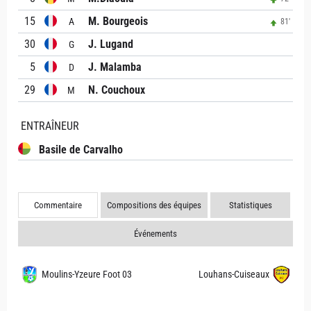
15
M. Bourgeois
A
81'
30
J. Lugand
G
5
J. Malamba
D
29
N. Couchoux
M
ENTRAÎNEUR
Basile de Carvalho
Commentaire
Compositions des équipes
Statistiques
Événements
Moulins-Yzeure Foot 03
Louhans-Cuiseaux