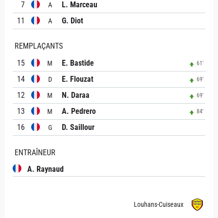
7
L. Marceau
A
11
G. Diot
A
REMPLAÇANTS
15
E. Bastide
M
61'
14
E. Flouzat
D
69'
12
N. Daraa
M
69'
13
A. Pedrero
M
84'
16
D. Saillour
G
ENTRAÎNEUR
A. Raynaud
Louhans-Cuiseaux