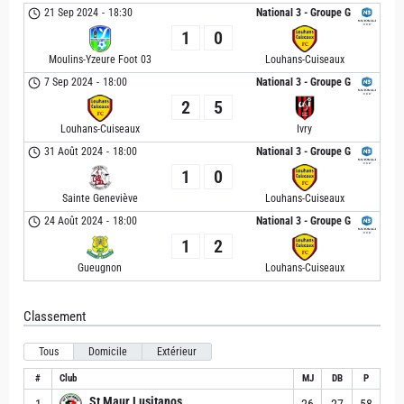
21 Sep 2024
-
18:30
National 3 - Groupe G
1
0
Moulins-Yzeure Foot 03
Louhans-Cuiseaux
7 Sep 2024
-
18:00
National 3 - Groupe G
2
5
Louhans-Cuiseaux
Ivry
31 Août 2024
-
18:00
National 3 - Groupe G
1
0
Sainte Geneviève
Louhans-Cuiseaux
24 Août 2024
-
18:00
National 3 - Groupe G
1
2
Gueugnon
Louhans-Cuiseaux
Classement
Tous
Domicile
Extérieur
#
Club
MJ
DB
P
St Maur Lusitanos