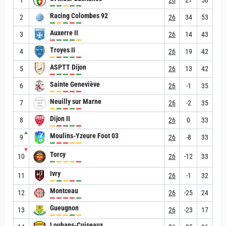
1
26
27
58
Racing Colombes 92
2
26
34
53
Auxerre II
3
26
14
43
Troyes II
4
26
19
42
ASPTT Dijon
5
26
13
42
Sainte Geneviève
6
26
-1
35
Neuilly sur Marne
7
26
-2
35
Dijon II
8
26
0
33
▲
Moulins-Yzeure Foot 03
9
26
-8
33
▼
Torcy
10
26
-12
33
Ivry
11
26
-1
32
Montceau
12
26
-25
24
Gueugnon
13
26
-23
17
Louhans-Cuiseaux