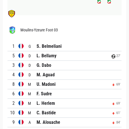
Moulins-Yzeure Foot 03
1
S. Belmeliani
G
5
L. Bellamy
D
27'
3
G. Dabo
D
4
M. Aguad
D
8
U. Madoni
M
69'
6
F. Sudre
M
2
L. Herlem
M
69'
10
C. Bastide
M
61'
9
M. Alouache
A
84'