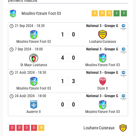
Derniers matchs
Moulins-Yzeure Foot 03
N
N
N
V
V
21 Sep 2024
-
18:30
National 3 - Groupe G
1
0
Moulins-Yzeure Foot 03
Louhans-Cuiseaux
7 Sep 2024
-
18:00
National 3 - Groupe G
4
0
St Maur Lusitanos
Moulins-Yzeure Foot 03
31 Août 2024
-
18:30
National 3 - Groupe G
1
3
Moulins-Yzeure Foot 03
Dijon II
24 Août 2024
-
18:00
National 3 - Groupe G
0
0
Auxerre II
Moulins-Yzeure Foot 03
D
D
D
D
N
Louhans-Cuiseaux