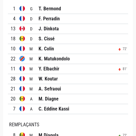
1
T. Bermond
G
4
F. Perradin
D
13
J. Dinkota
D
18
S. Cissé
D
10
K. Colin
M
72'
22
K. Matukondolo
M
11
Y. Elbachir
M
81'
28
W. Koutar
M
21
A. Sefraoui
M
20
M. Diagne
A
7
C. Eddine Kassi
A
REMPLAÇANTS
8
M.Diaoula
M
72'