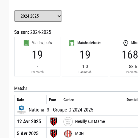
Saison:
2024-2025
Matchs joués
Matchs débutés
Min
19
19
16
-
1.0
88.6
Par match
Par match
Par matc
Matchs
Date
Pour
Contre
Domicil
National 3 - Groupe G 2024-2025
12 Avr 2025
Neuilly sur Marne
5 Avr 2025
MON