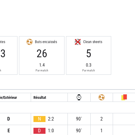
utes
Buts encaissés
Clean sheets
83
26
5
1.4
0.3
h
Par match
Par match
e/Extérieur
Résultat
D
N
2:2
90`
2
E
D
1:0
90`
1