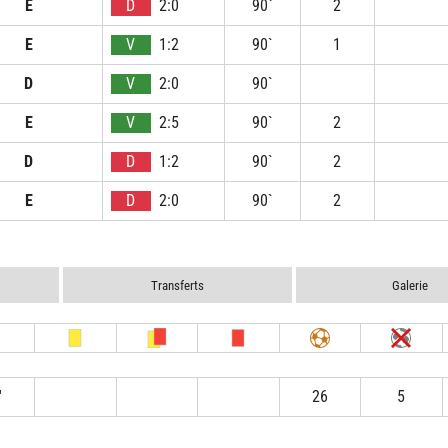
E
D
2:0
90`
2
E
V
1:2
90`
1
D
V
2:0
90`
E
V
2:5
90`
2
D
D
1:2
90`
2
E
D
2:0
90`
2
Transferts
Galerie
′
26
5