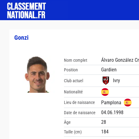
Gonzi
Álvaro González C
Nom complet
Gardien
Position
Ivry
Club actuel
Nationalité
Pamplona
Lieu de naissance
04.06.1998
Date de naissance
28
Âge
184
Taille (cm)