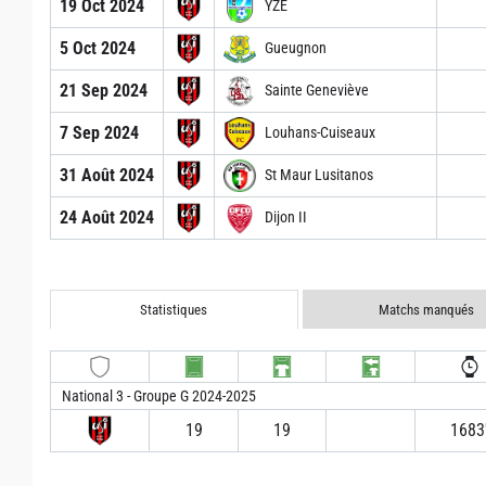
19 Oct 2024
YZE
5 Oct 2024
Gueugnon
21 Sep 2024
Sainte Geneviève
7 Sep 2024
Louhans-Cuiseaux
31 Août 2024
St Maur Lusitanos
24 Août 2024
Dijon II
Statistiques
Matchs manqués
National 3 - Groupe G 2024-2025
19
19
1683