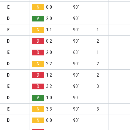
E
N
0:0
90`
D
V
2:0
90`
E
N
1:1
90`
1
D
D
0:2
90`
2
E
D
2:0
63`
1
D
N
2:2
90`
2
D
D
1:2
90`
2
E
D
3:2
90`
3
D
V
1:0
90`
E
N
3:3
90`
3
D
N
0:0
90`